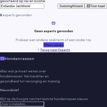
gesorteerd op ras en locatie.
Toon kaart
Sortering
Afstand
0
experts
gevonden
Geen experts gevonden
Probeer een andere zoekterm of een ander ras.
Filters wissen
Terug naar
Experts
Hondenrassen
Alles wat je moet weten over
hondenrassen. Van karakter en
gezondheid tot verzorging en training.
Nieuwsbrief
Blijf op de hoogte van het laatste hondenrassen nieuws.