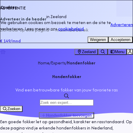
Cookies
ADVERTENTIE
in
Zeeland
Adverteer in de header
We gebruiken cookies om bezoek te meten en de site te
Adverteren
verbeteren. Lees meer in ons
cookiebeleid
.
Zichtbaar op elke pagina — maximale bereik
Weigeren
Accepteren
€ 149
/mnd
Zeeland
Menu
Home
/
Experts
/
Hondenfokker
Hondenfokker
Vind een betrouwbare fokker van jouw favoriete ras
Zoeken
Hondenfokker
toevoegen
Een goede fokker let op gezondheid, karakter en rasstandaard. Op
deze pagina vind je erkende hondenfokkers in Nederland,