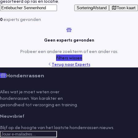
gesorteerd op ras en locatie.
Toon kaart
Sortering
Afstand
0
experts
gevonden
Geen experts gevonden
Probeer een andere zoekterm of een ander ras.
Filters wissen
Terug naar
Experts
Hondenrassen
Alles wat je moet weten over
hondenrassen. Van karakter en
gezondheid tot verzorging en training.
Nieuwsbrief
Blijf op de hoogte van het laatste hondenrassen nieuws.