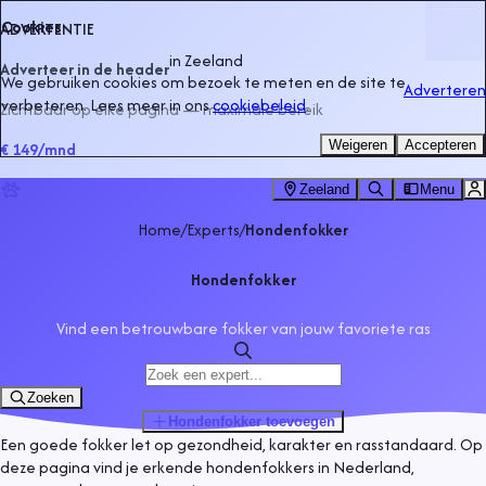
Cookies
ADVERTENTIE
in
Zeeland
Adverteer in de header
We gebruiken cookies om bezoek te meten en de site te
Adverteren
verbeteren. Lees meer in ons
cookiebeleid
.
Zichtbaar op elke pagina — maximale bereik
Weigeren
Accepteren
€ 149
/mnd
Zeeland
Menu
Home
/
Experts
/
Hondenfokker
Hondenfokker
Vind een betrouwbare fokker van jouw favoriete ras
Zoeken
Hondenfokker
toevoegen
Een goede fokker let op gezondheid, karakter en rasstandaard. Op
deze pagina vind je erkende hondenfokkers in Nederland,