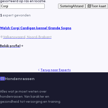
gesorteerd op ras en locatie.
Toon kaart
Sortering
Afstand
1
expert
gevonden
Welsh Corgi Cardigan kennel Grande Sogno
Valkenswaard
, Noord-Brabant
Bekijk profiel
Terug naar
Experts
Hondenrassen
Alles wat je moet weten over
hondenrassen. Van karakter en
gezondheid tot verzorging en training.