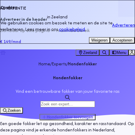
Cookies
ADVERTENTIE
in
Zeeland
Adverteer in de header
We gebruiken cookies om bezoek te meten en de site te
Adverteren
verbeteren. Lees meer in ons
cookiebeleid
.
Zichtbaar op elke pagina — maximale bereik
Weigeren
Accepteren
€ 149
/mnd
Zeeland
Menu
Home
/
Experts
/
Hondenfokker
Hondenfokker
Vind een betrouwbare fokker van jouw favoriete ras
Zoeken
Hondenfokker
toevoegen
Een goede fokker let op gezondheid, karakter en rasstandaard. Op
deze pagina vind je erkende hondenfokkers in Nederland,