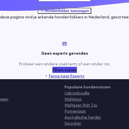
Hondenfokker
toevoegen
deze pagina vind je erkende hondenfokkers in Nederland, gesorteerd
Geen experts gevonden
Probeer een andere zoekterm of een ander ras.
Filters wissen
Terug naar
Experts
Populaire hondenrassen
Labradoodle
ragen
Maltipoo
Maltezer Shih Tzu
Pomeriaan
Australische herder
Sprocker