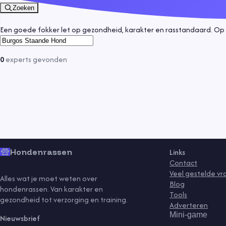
Zoeken
Een goede fokker let op gezondheid, karakter en rasstandaard. Op 
0
experts
gevonden
Hondenrassen
Links
Contact
Veel gestelde v
Alles wat je moet weten over
Blog
hondenrassen. Van karakter en
Tools
gezondheid tot verzorging en training.
Adverteren
Mini-game
Nieuwsbrief