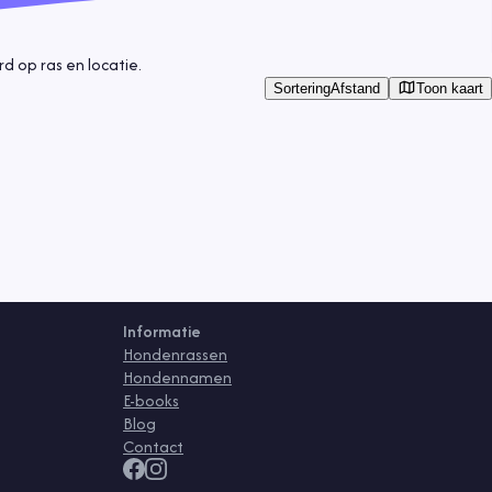
 op ras en locatie.
Toon kaart
Sortering
Afstand
Informatie
Hondenrassen
Hondennamen
E-books
Blog
Contact