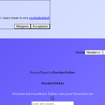
. Lees meer in ons
cookiebeleid
.
Weigeren
Accepteren
Home
Honden
Home
/
Experts
/
Hondenfokker
Hondenfokker
Vind een betrouwbare fokker van jouw favoriete ras