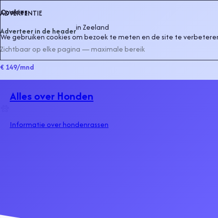
Cookies
ADVERTENTIE
in
Zeeland
Adverteer in de header
We gebruiken cookies om bezoek te meten en de site te verbeteren
Zichtbaar op elke pagina — maximale bereik
€ 149
/mnd
Alles over Honden
Informatie over hondenrassen