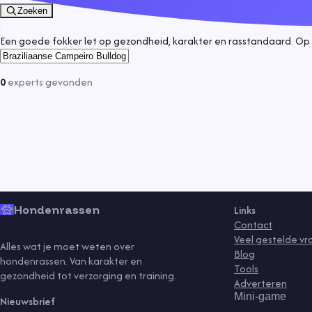
Zoeken
Een goede fokker let op gezondheid, karakter en rasstandaard. Op 
0
experts
gevonden
Hondenrassen
Links
Contact
Veel gestelde v
Alles wat je moet weten over
Blog
hondenrassen. Van karakter en
Tools
gezondheid tot verzorging en training.
Adverteren
Mini-game
Nieuwsbrief