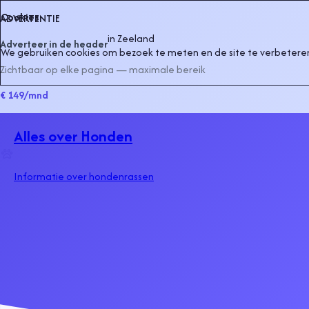
Cookies
ADVERTENTIE
in
Zeeland
Adverteer in de header
We gebruiken cookies om bezoek te meten en de site te verbeteren
Zichtbaar op elke pagina — maximale bereik
€ 149
/mnd
Alles over Honden
Informatie over hondenrassen