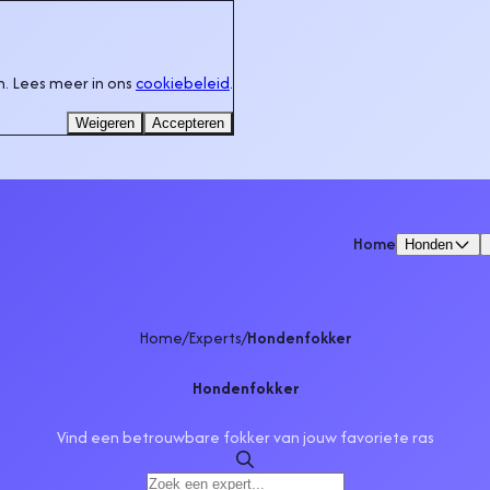
. Lees meer in ons
cookiebeleid
.
Weigeren
Accepteren
Home
Honden
Home
/
Experts
/
Hondenfokker
Hondenfokker
Vind een betrouwbare fokker van jouw favoriete ras