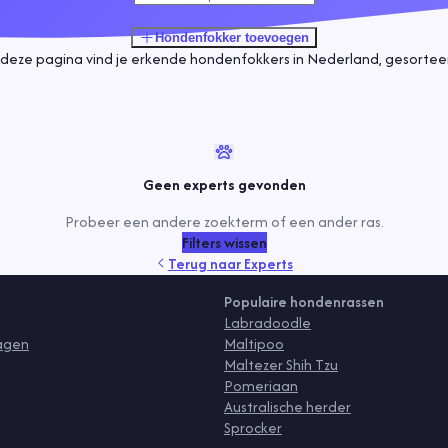
Hondenfokker
toevoegen
deze pagina vind je erkende hondenfokkers in Nederland, gesorteerd
Geen experts gevonden
Probeer een andere zoekterm of een ander ras.
Filters wissen
Terug naar
Experts
Populaire hondenrassen
Labradoodle
ragen
Maltipoo
Maltezer Shih Tzu
Pomeriaan
Australische herder
Sprocker