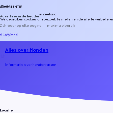
Cookies
ADVERTENTIE
in
Zeeland
Adverteer in de header
We gebruiken cookies om bezoek te meten en de site te verbeteren
Zichtbaar op elke pagina — maximale bereik
€ 149
/mnd
Alles over Honden
Informatie over hondenrassen
Locatie