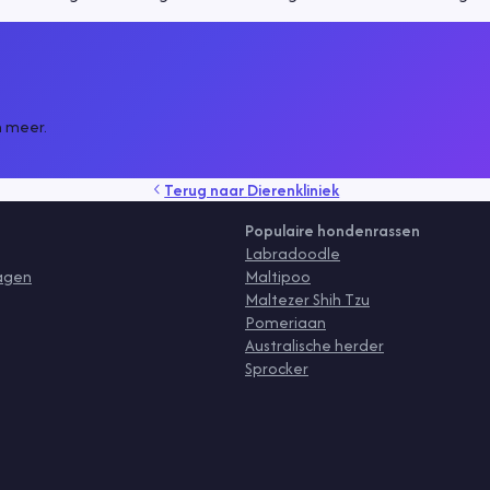
n meer.
Terug naar
Dierenkliniek
Populaire hondenrassen
Labradoodle
ragen
Maltipoo
Maltezer Shih Tzu
Pomeriaan
Australische herder
Sprocker