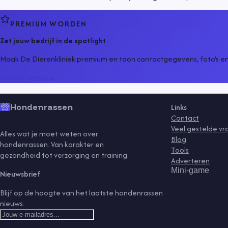
PREMIUM WORDEN
Zet jouw bedrijf in de spotlight
Maak De Dierenkliniek premium en toon contactgegevens, foto's e
Meer informatie
Hondenrassen
Links
Contact
Veel gestelde v
Alles wat je moet weten over
Blog
hondenrassen. Van karakter en
Tools
gezondheid tot verzorging en training.
Adverteren
Mini-game
Nieuwsbrief
Blijf op de hoogte van het laatste hondenrassen
nieuws.