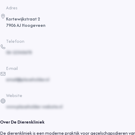
Adres
Kortewijkstraat 2
7906 AJ Hoogeveen
Telefoon
06-12345678
E-mail
email@placeholder.nl
Website
www.placeholder-website.nl
Over
De Dierenkliniek
De dierenkliniek is een moderne praktijk voor gezelschapsdieren va