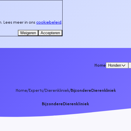
. Lees meer in ons
cookiebeleid
.
Weigeren
Accepteren
Home
Honden
Home
/
Experts
/
Dierenkliniek
/
BijzondereDierenkliniek
BijzondereDierenkliniek
Dierenkliniek