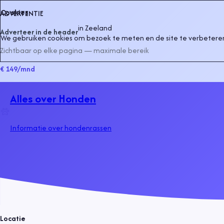
Cookies
ADVERTENTIE
in
Zeeland
Adverteer in de header
We gebruiken cookies om bezoek te meten en de site te verbeteren
Zichtbaar op elke pagina — maximale bereik
€ 149
/mnd
Alles over Honden
Informatie over hondenrassen
Locatie