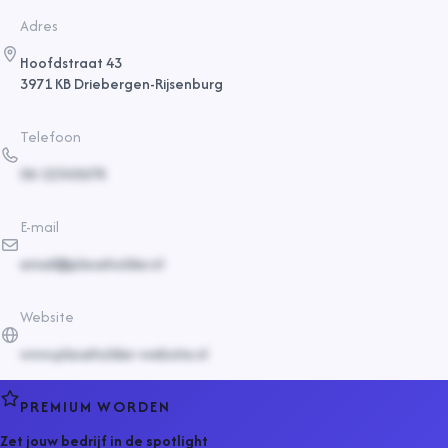
Adres
Hoofdstraat 43
3971 KB Driebergen-Rijsenburg
Telefoon
06-12345678
E-mail
email@placeholder.nl
Website
www.placeholder-website.nl
PREMIUM WORDEN
Zet jouw bedrijf in de spotlight