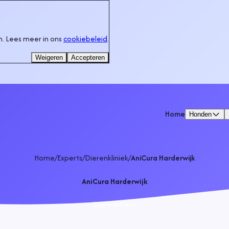
. Lees meer in ons
cookiebeleid
.
Weigeren
Accepteren
Home
Honden
Home
/
Experts
/
Dierenkliniek
/
AniCura Harderwijk
AniCura Harderwijk
Dierenkliniek