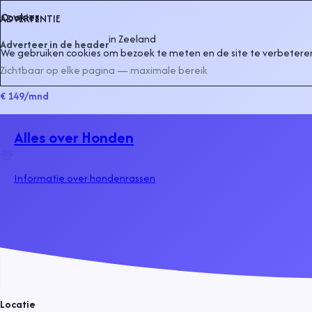
Cookies
ADVERTENTIE
in
Zeeland
Adverteer in de header
We gebruiken cookies om bezoek te meten en de site te verbeteren
Zichtbaar op elke pagina — maximale bereik
€ 149
/mnd
Alles over Honden
Informatie over hondenrassen
Locatie