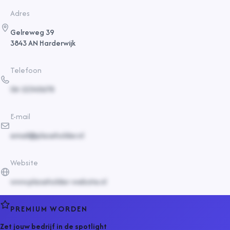
Adres
Gelreweg 39
3843 AN Harderwijk
Telefoon
06-12345678
E-mail
email@placeholder.nl
Website
www.placeholder-website.nl
PREMIUM WORDEN
Zet jouw bedrijf in de spotlight