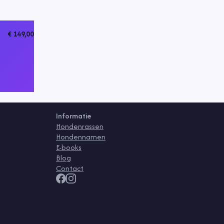
€ 149,00
Informatie
Hondenrassen
Hondennamen
E-books
Blog
Contact