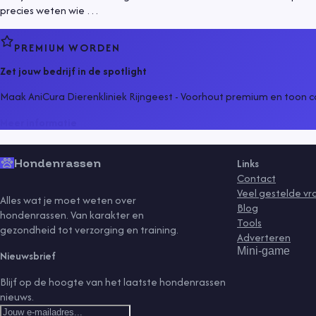
precies weten wie …
PREMIUM WORDEN
Zet jouw bedrijf in de spotlight
Maak AniCura Dierenkliniek Rijngeest - Voorhout premium en toon c
Meer informatie
Hondenrassen
Links
Contact
Veel gestelde v
Alles wat je moet weten over
Blog
hondenrassen. Van karakter en
Tools
gezondheid tot verzorging en training.
Adverteren
Mini-game
Nieuwsbrief
Blijf op de hoogte van het laatste hondenrassen
nieuws.