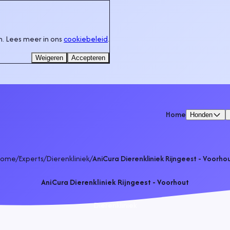
. Lees meer in ons
cookiebeleid
.
Weigeren
Accepteren
Home
Honden
Home
/
Experts
/
Dierenkliniek
/
AniCura Dierenkliniek Rijngeest - Voorho
AniCura Dierenkliniek Rijngeest - Voorhout
Dierenkliniek