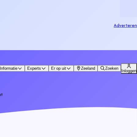
Adverteren
Informatie
Experts
Er op uit
Zeeland
Zoeken
Inloggen
ut