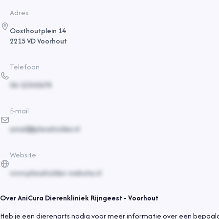
Adres
Oosthoutplein 14
2215 VD Voorhout
Telefoon
06-12345678
E-mail
email@placeholder.nl
Website
www.placeholder-website.nl
Over
AniCura Dierenkliniek Rijngeest - Voorhout
Heb je een dierenarts nodig voor meer informatie over een bepaal