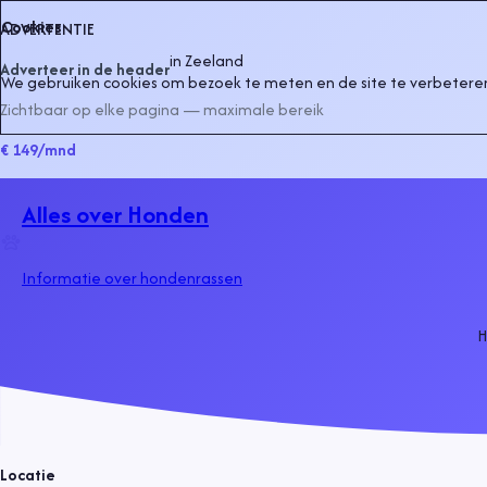
Cookies
ADVERTENTIE
in
Zeeland
Adverteer in de header
We gebruiken cookies om bezoek te meten en de site te verbeteren
Zichtbaar op elke pagina — maximale bereik
€ 149
/mnd
Alles over Honden
Informatie over hondenrassen
Locatie