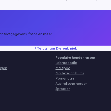
ontactgegevens, foto's en meer.
Terug naar
Dierenkliniek
Populaire hondenrassen
Labradoodle
ragen
Maltipoo
Maltezer Shih Tzu
Pomeriaan
Australische herder
Sprocker