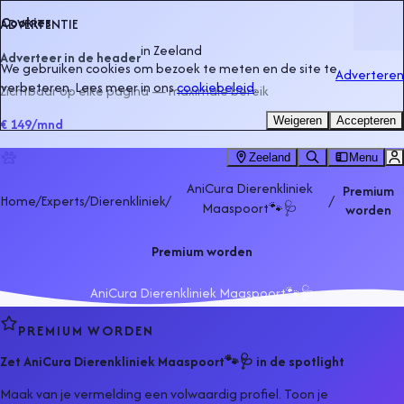
Cookies
ADVERTENTIE
in
Zeeland
Adverteer in de header
We gebruiken cookies om bezoek te meten en de site te
Adverteren
verbeteren. Lees meer in ons
cookiebeleid
.
Zichtbaar op elke pagina — maximale bereik
Weigeren
Accepteren
€ 149
/mnd
Zeeland
Menu
AniCura Dierenkliniek
Premium
Home
/
Experts
/
Dierenkliniek
/
/
Maaspoort🐾🩺
worden
Premium worden
AniCura Dierenkliniek Maaspoort🐾🩺
PREMIUM WORDEN
Zet
AniCura Dierenkliniek Maaspoort🐾🩺
in de spotlight
Maak van je vermelding een volwaardig profiel. Toon je