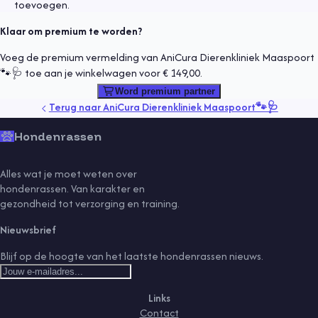
toevoegen.
Klaar om premium te worden?
Voeg de premium vermelding van AniCura Dierenkliniek Maaspoort
🐾🩺 toe aan je winkelwagen voor € 149,00.
Word premium partner
Terug naar
AniCura Dierenkliniek Maaspoort🐾🩺
Hondenrassen
Alles wat je moet weten over
hondenrassen. Van karakter en
gezondheid tot verzorging en training.
Nieuwsbrief
Blijf op de hoogte van het laatste hondenrassen nieuws.
Links
Contact