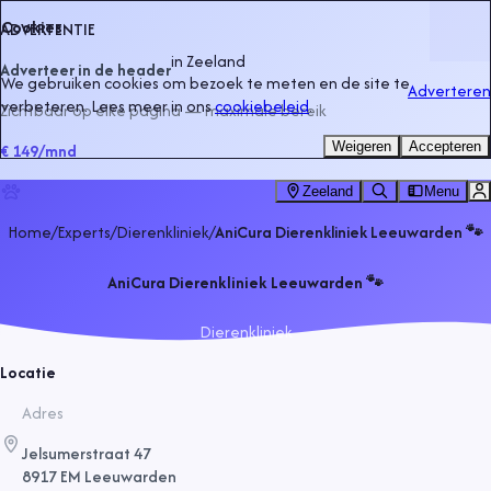
Cookies
ADVERTENTIE
in
Zeeland
Adverteer in de header
We gebruiken cookies om bezoek te meten en de site te
Adverteren
verbeteren. Lees meer in ons
cookiebeleid
.
Zichtbaar op elke pagina — maximale bereik
Weigeren
Accepteren
€ 149
/mnd
Zeeland
Menu
Home
/
Experts
/
Dierenkliniek
/
AniCura Dierenkliniek Leeuwarden 🐾
AniCura Dierenkliniek Leeuwarden 🐾
Dierenkliniek
Locatie
Adres
Jelsumerstraat 47
8917 EM Leeuwarden