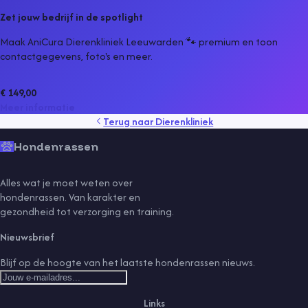
Zet jouw bedrijf in de spotlight
Maak AniCura Dierenkliniek Leeuwarden 🐾 premium en toon
contactgegevens, foto's en meer.
€ 149,00
Meer informatie
Terug naar
Dierenkliniek
Hondenrassen
Alles wat je moet weten over
hondenrassen. Van karakter en
gezondheid tot verzorging en training.
Nieuwsbrief
Blijf op de hoogte van het laatste hondenrassen nieuws.
Links