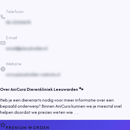
Telefoon
06-12345678
E-mail
email@placeholder.nl
Website
www.placeholder-website.nl
Over
AniCura Dierenkliniek Leeuwarden 🐾
Heb je een dierenarts nodig voor meer informatie over een
bepaald onderwerp? Binnen AniCura kunnen we je meestal snel
helpen doordat we precies weten wie …
PREMIUM WORDEN