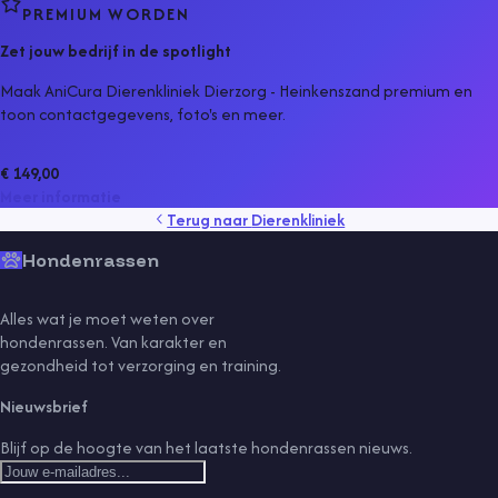
PREMIUM WORDEN
Zet jouw bedrijf in de spotlight
Maak AniCura Dierenkliniek Dierzorg - Heinkenszand premium en
toon contactgegevens, foto's en meer.
€ 149,00
Meer informatie
Terug naar
Dierenkliniek
Hondenrassen
Alles wat je moet weten over
hondenrassen. Van karakter en
gezondheid tot verzorging en training.
Nieuwsbrief
Blijf op de hoogte van het laatste hondenrassen nieuws.