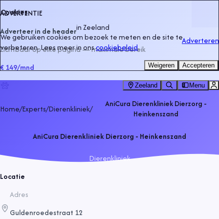
Cookies
ADVERTENTIE
in
Zeeland
Adverteer in de header
We gebruiken cookies om bezoek te meten en de site te
Adverteren
verbeteren. Lees meer in ons
cookiebeleid
.
Zichtbaar op elke pagina — maximale bereik
Weigeren
Accepteren
€ 149
/mnd
Zeeland
Menu
AniCura Dierenkliniek Dierzorg -
Home
/
Experts
/
Dierenkliniek
/
Heinkenszand
AniCura Dierenkliniek Dierzorg - Heinkenszand
Dierenkliniek
Locatie
Adres
Guldenroedestraat 12