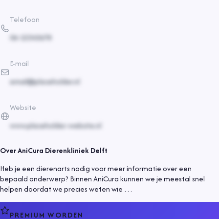
Telefoon
06-12345678
E-mail
email@placeholder.nl
Website
www.placeholder-website.nl
Over
AniCura Dierenkliniek Delft
Heb je een dierenarts nodig voor meer informatie over een
bepaald onderwerp? Binnen AniCura kunnen we je meestal snel
helpen doordat we precies weten wie …
PREMIUM WORDEN