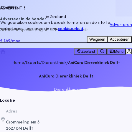
Cookies
ADVERTENTIE
in
Zeeland
Adverteer in de header
We gebruiken cookies om bezoek te meten en de site te
Adverteren
verbeteren. Lees meer in ons
cookiebeleid
.
Zichtbaar op elke pagina — maximale bereik
Weigeren
Accepteren
€ 149
/mnd
Zeeland
Menu
Home
/
Experts
/
Dierenkliniek
/
AniCura Dierenkliniek Delft
AniCura Dierenkliniek Delft
Dierenkliniek
Locatie
Adres
Crommelinplein 5
2627 BM Delft