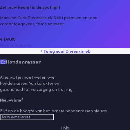
Zet jouw bedrijf in de spotlight
Maak AniCura Dierenkliniek Delft premium en toon
contactgegevens, foto's en meer.
€ 149,00
Meer informatie
Terug naar
Dierenkliniek
Hondenrassen
Alles wat je moet weten over
hondenrassen. Van karakter en
gezondheid tot verzorging en training.
Nieuwsbrief
Blijf op de hoogte van het laatste hondenrassen nieuws.
Links