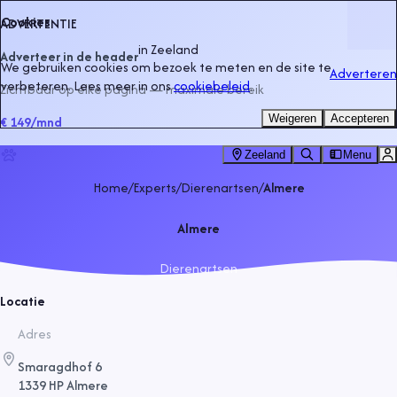
Cookies
ADVERTENTIE
in
Zeeland
Adverteer in de header
We gebruiken cookies om bezoek te meten en de site te
Adverteren
verbeteren. Lees meer in ons
cookiebeleid
.
Zichtbaar op elke pagina — maximale bereik
Weigeren
Accepteren
€ 149
/mnd
Zeeland
Menu
Home
/
Experts
/
Dierenartsen
/
Almere
Almere
Dierenartsen
Locatie
Adres
Smaragdhof 6
1339 HP Almere