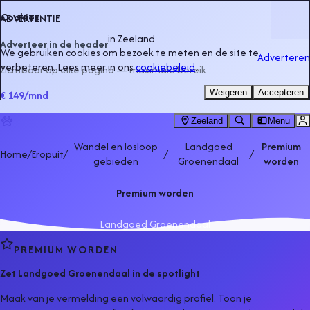
Cookies
ADVERTENTIE
in
Zeeland
Adverteer in de header
We gebruiken cookies om bezoek te meten en de site te
Adverteren
verbeteren. Lees meer in ons
cookiebeleid
.
Zichtbaar op elke pagina — maximale bereik
Weigeren
Accepteren
€ 149
/mnd
Zeeland
Menu
Wandel en losloop
Landgoed
Premium
Home
/
Eropuit
/
/
/
gebieden
Groenendaal
worden
Premium worden
Landgoed Groenendaal
PREMIUM WORDEN
Zet
Landgoed Groenendaal
in de spotlight
Maak van je vermelding een volwaardig profiel. Toon je