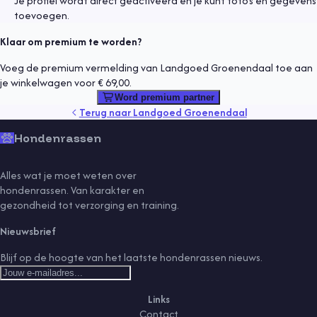
Je profiel wordt direct geactiveerd en je kunt foto's en gegevens
toevoegen.
Klaar om premium te worden?
Voeg de premium vermelding van Landgoed Groenendaal toe aan
je winkelwagen voor € 69,00.
Word premium partner
Terug naar
Landgoed Groenendaal
Hondenrassen
Alles wat je moet weten over
hondenrassen. Van karakter en
gezondheid tot verzorging en training.
Nieuwsbrief
Blijf op de hoogte van het laatste hondenrassen nieuws.
Links
Contact