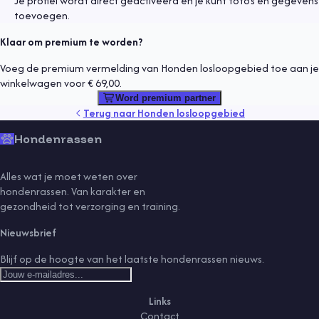
Je profiel wordt direct geactiveerd en je kunt foto's en gegevens
toevoegen.
Klaar om premium te worden?
Voeg de premium vermelding van Honden losloopgebied toe aan je
winkelwagen voor € 69,00.
Word premium partner
Terug naar
Honden losloopgebied
Hondenrassen
Alles wat je moet weten over
hondenrassen. Van karakter en
gezondheid tot verzorging en training.
Nieuwsbrief
Blijf op de hoogte van het laatste hondenrassen nieuws.
Links
Contact