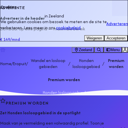
Cookies
ADVERTENTIE
in
Zeeland
Adverteer in de header
We gebruiken cookies om bezoek te meten en de site te
Adverteren
verbeteren. Lees meer in ons
cookiebeleid
.
Zichtbaar op elke pagina — maximale bereik
Weigeren
Accepteren
€ 149
/mnd
Zeeland
Menu
Wandel en losloop
Honden
Premium
Home
/
Eropuit
/
/
/
gebieden
losloopgebied
worden
Premium worden
Honden losloopgebied
PREMIUM WORDEN
Zet
Honden losloopgebied
in de spotlight
Maak van je vermelding een volwaardig profiel. Toon je