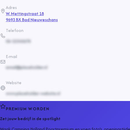
Adres
W. Mettingstraat 18
9693 BX Bad Nieuweschans
Telefoon
06-12345678
E-mail
email@placeholder.nl
Website
www.placeholder-website.nl
PREMIUM WORDEN
Zet jouw bedrijf in de spotlight
Maak
Camping Holland Poort
premium en voeg foto's, openingstijde