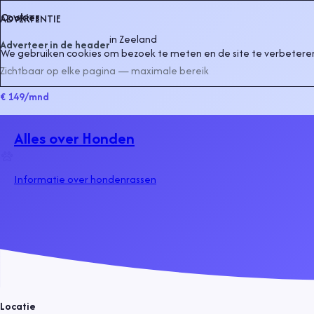
Cookies
ADVERTENTIE
in
Zeeland
Adverteer in de header
We gebruiken cookies om bezoek te meten en de site te verbeteren
Zichtbaar op elke pagina — maximale bereik
€ 149
/mnd
Alles over Honden
Informatie over hondenrassen
Locatie