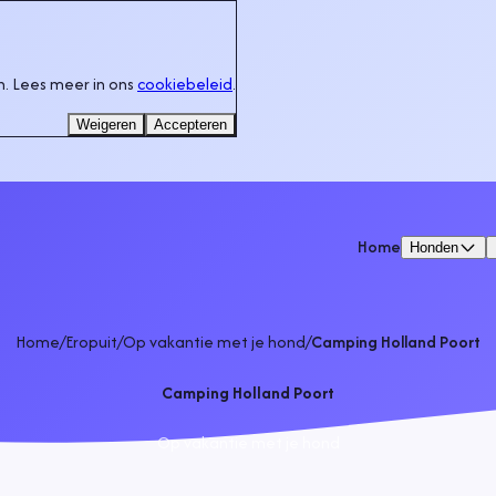
. Lees meer in ons
cookiebeleid
.
Weigeren
Accepteren
Home
Honden
Home
/
Eropuit
/
Op vakantie met je hond
/
Camping Holland Poort
Camping Holland Poort
Op vakantie met je hond