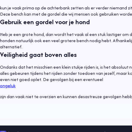
kun je vaak prima op de achterbank zetten als er verder niemand zit,
Deze bench kan met de gordel die wij mensen ook gebruiken worden 
Gebruik een gordel voor je hond
Heb je een grote hond, dan wordt het vaak al een stuk lastiger om d
honden natuurlijk ook een veel grotere bench nodig hebt. Afhankelij
alternatief.
Veiligheid gaat boven alles
Ondanks dat het misschien een klein stukje rijden is, is het absoluut
alles gebeuren tijdens het rijden zonder toedoen van jezelf, maa
even niet goed oplet. De gevolgen bij een eventueel
Tips
25 oktober 2021
ongeluk
Wat kost een hond?
zijn dan vaak niet te overzien en kunnen desastreuze gevolgen hebbe
Lees meer
gedrag
gezondheid
kind
producten
puppy
rassen
training
veiligheid
ve