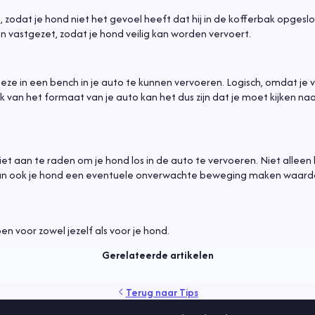
 zodat je hond niet het gevoel heeft dat hij in de kofferbak opgeslot
vastgezet, zodat je hond veilig kan worden vervoert.
eze in een bench in je auto te kunnen vervoeren. Logisch, omdat je 
k van het formaat van je auto kan het dus zijn dat je moet kijken na
 niet aan te raden om je hond los in de auto te vervoeren. Niet alleen
r kan ook je hond een eventuele onverwachte beweging maken waard
n voor zowel jezelf als voor je hond.
Gerelateerde artikelen
rzekering
verzorging
vlooien
Terug naar
Tips