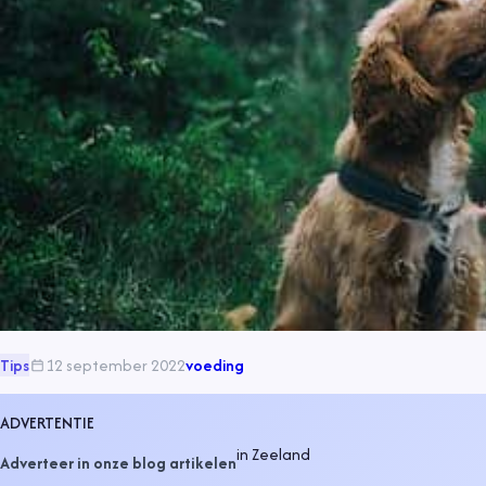
Tips
12 september 2022
voeding
ADVERTENTIE
in
Zeeland
Adverteer in onze blog artikelen