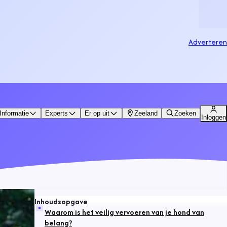
Adverteren
Informatie
Experts
Er op uit
Zeeland
Zoeken
Inloggen
Inhoudsopgave
Waarom is het veilig vervoeren van je hond van
belang?