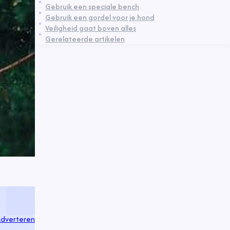
Gebruik een speciale bench
Gebruik een gordel voor je hond
Veiligheid gaat boven alles
Gerelateerde artikelen
dverteren