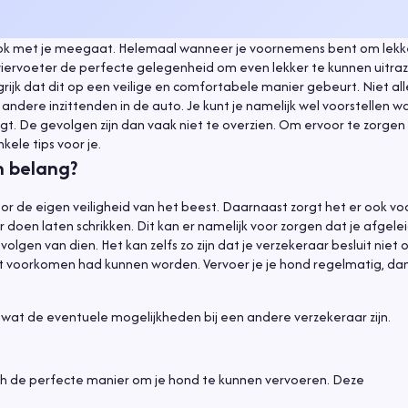
hond ook met je meegaat. Helemaal wanneer je voornemens bent om lekk
 viervoeter de perfecte gelegenheid om even lekker te kunnen uitraz
rijk dat dit op een veilige en comfortabele manier gebeurt. Niet al
 andere inzittenden in de auto. Je kunt je namelijk wel voorstellen w
jgt. De gevolgen zijn dan vaak niet te overzien. Om ervoor te zorgen 
ele tips voor je.
n belang?
voor de eigen veiligheid van het beest. Daarnaast zorgt het er ook vo
en laten schrikken. Dit kan er namelijk voor zorgen dat je afgelei
olgen van dien. Het kan zelfs zo zijn dat je verzekeraar besluit niet 
 voorkomen had kunnen worden. Vervoer je je hond regelmatig, dan 
n wat de eventuele mogelijkheden bij een andere verzekeraar zijn.
nch de perfecte manier om je hond te kunnen vervoeren. Deze