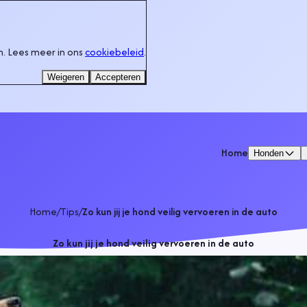
. Lees meer in ons
cookiebeleid
.
Weigeren
Accepteren
Home
Honden
Home
/
Tips
/
Zo kun jij je hond veilig vervoeren in de auto
Zo kun jij je hond veilig vervoeren in de auto