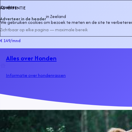
Cookies
ADVERTENTIE
in
Zeeland
Adverteer in de header
We gebruiken cookies om bezoek te meten en de site te verbeteren
Zichtbaar op elke pagina — maximale bereik
€ 149
/mnd
Alles over Honden
Informatie over hondenrassen