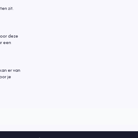
en zit.
voor deze
ar een
 kan er van
oor je