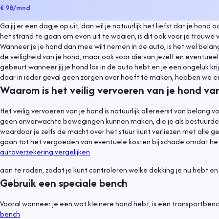
€ 98
/mnd
Ga jij er een dagje op uit, dan wil je natuurlijk het liefst dat je 
het strand te gaan om even uit te waaien, is dit ook voor je trouwe
Wanneer je je hond dan mee wilt nemen in de auto, is het wel belang
de veiligheid van je hond, maar ook voor die van jezelf en eventueel
gebeurt wanneer jij je hond los in de auto hebt en je een ongeluk kri
daar in ieder geval geen zorgen over hoeft te maken, hebben we enk
Waarom is het veilig vervoeren van je hond va
Het veilig vervoeren van je hond is natuurlijk allereerst van belang 
geen onverwachte bewegingen kunnen maken, die je als bestuurder do
waardoor je zelfs de macht over het stuur kunt verliezen met alle gev
gaan tot het vergoeden van eventuele kosten bij schade omdat het
autoverzekering vergelijken
aan te raden, zodat je kunt controleren welke dekking je nu hebt e
Gebruik een speciale bench
Vooral wanneer je een wat kleinere hond hebt, is een transportbe
bench