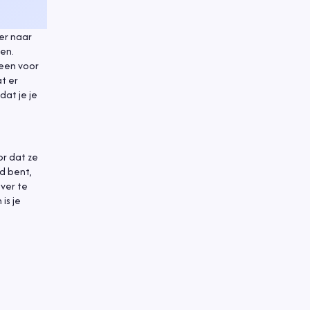
er naar
en.
leen voor
at er
dat je je
or dat ze
d bent,
over te
is je