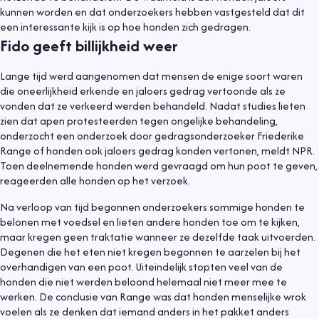
kunnen worden en dat onderzoekers hebben vastgesteld dat dit
een interessante kijk is op hoe honden zich gedragen.
Fido geeft billijkheid weer
Lange tijd werd aangenomen dat mensen de enige soort waren
die oneerlijkheid erkende en jaloers gedrag vertoonde als ze
vonden dat ze verkeerd werden behandeld. Nadat studies lieten
zien dat apen protesteerden tegen ongelijke behandeling,
onderzocht een onderzoek door gedragsonderzoeker Friederike
Range of honden ook jaloers gedrag konden vertonen, meldt NPR.
Toen deelnemende honden werd gevraagd om hun poot te geven,
reageerden alle honden op het verzoek.
Na verloop van tijd begonnen onderzoekers sommige honden te
belonen met voedsel en lieten andere honden toe om te kijken,
maar kregen geen traktatie wanneer ze dezelfde taak uitvoerden.
Degenen die het eten niet kregen begonnen te aarzelen bij het
overhandigen van een poot. Uiteindelijk stopten veel van de
honden die niet werden beloond helemaal niet meer mee te
werken. De conclusie van Range was dat honden menselijke wrok
voelen als ze denken dat iemand anders in het pakket anders