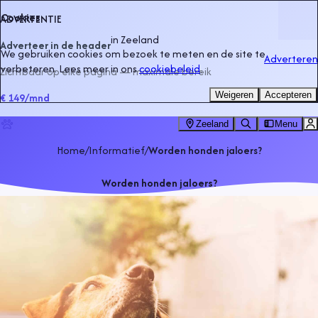
Cookies
ADVERTENTIE
in
Zeeland
Adverteer in de header
We gebruiken cookies om bezoek te meten en de site te
Adverteren
verbeteren. Lees meer in ons
cookiebeleid
.
Zichtbaar op elke pagina — maximale bereik
Weigeren
Accepteren
€ 149
/mnd
Zeeland
Menu
Home
/
Informatief
/
Worden honden jaloers?
Worden honden jaloers?