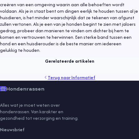
creëren van een omgeving waarin aan alle behoeften wordt
voldaan. Als je in staat bent om dingen eerlijk te houden tussen al je
huisdieren, is het minder waarschijnlijk dat ze tekenen van afgunst
zullen vertonen. Als je een van je honden begint te zien met jaloers
gedrag, probeer dan manieren te vinden om dichter bij hem te
Informatief
6 juli 2021
komen en vertrouwen te herwinnen. Een sterke band tussen een
hond en een huisdierouder is de beste manier om iedereen
Hond uit asiel, waar moet je op letten?
gelukkig te houden.
Lees meer
Gerelateerde artikelen
gedrag
gezondheid
kind
puppy
rassen
senior
tips
Terug naar
Informatief
training
vaccinaties
verzorging
vlooien
voeding
Hondenrassen
Alles wat je moet weten over
hondenrassen. Van karakter en
gezondheid tot verzorging en training.
Nieuwsbrief