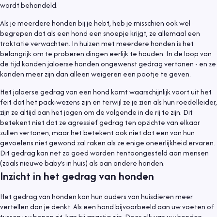
wordt behandeld.
Als je meerdere honden bij je hebt, heb je misschien ook wel
begrepen dat als een hond een snoepje krijgt, ze allemaal een
traktatie verwachten. In huizen met meerdere honden is het
belangrijk om te proberen dingen eerlijk te houden. In de loop van
de tijd konden jaloerse honden ongewenst gedrag vertonen - en ze
konden meer zijn dan alleen weigeren een pootje te geven.
Het jaloerse gedrag van een hond komt waarschijnlijk voort uit het
feit dat het pack-wezens zijn en terwijl ze je zien als hun roedelleider,
zijn ze altijd aan het jagen om de volgende in de rij te zijn. Dit
betekent niet dat ze agressief gedrag ten opzichte van elkaar
zullen vertonen, maar het betekent ook niet dat een van hun
gevoelens niet gewond zal raken als ze enige oneerlijkheid ervaren.
Dit gedrag kan net zo goed worden tentoongesteld aan mensen
(zoals nieuwe baby's in huis) als aan andere honden.
Inzicht in het gedrag van honden
Het gedrag van honden kan hun ouders van huisdieren meer
vertellen dan je denkt. Als een hond bijvoorbeeld aan uw voeten of
tussen uw benen zit, kan hij angstig zijn. Door elk van uw honden