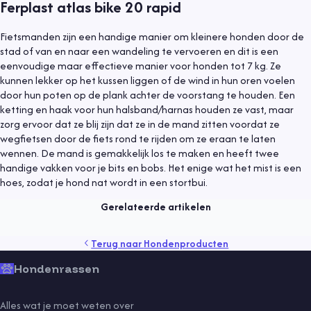
Ferplast atlas bike 20 rapid
Fietsmanden zijn een handige manier om kleinere honden door de
stad of van en naar een wandeling te vervoeren en dit is een
eenvoudige maar effectieve manier voor honden tot 7 kg. Ze
kunnen lekker op het kussen liggen of de wind in hun oren voelen
door hun poten op de plank achter de voorstang te houden. Een
ketting en haak voor hun halsband/harnas houden ze vast, maar
zorg ervoor dat ze blij zijn dat ze in de mand zitten voordat ze
wegfietsen door de fiets rond te rijden om ze eraan te laten
Hondenproducten
1 maart 2023
wennen. De mand is gemakkelijk los te maken en heeft twee
handige vakken voor je bits en bobs. Het enige wat het mist is een
5 x het beste anti trektuig voor de hond
hoes, zodat je hond nat wordt in een stortbui.
Lees meer
Gerelateerde artikelen
gedrag
gezondheid
producten
puppy
rassen
Terug naar
Hondenproducten
sport
tips
training
veiligheid
verzorging
vlooien
voeding
Hondenrassen
Alles wat je moet weten over