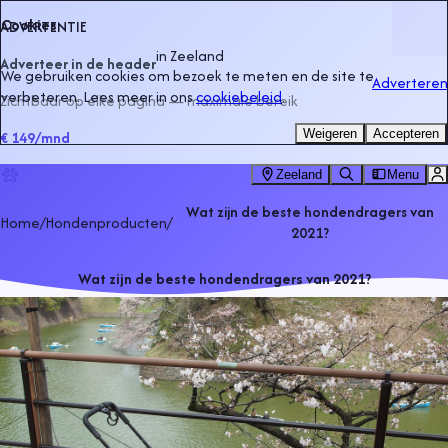
Cookies
ADVERTENTIE
in
Zeeland
Adverteer in de header
We gebruiken cookies om bezoek te meten en de site te
Adverteren
verbeteren. Lees meer in ons
cookiebeleid
.
Zichtbaar op elke pagina — maximale bereik
Weigeren
Accepteren
€ 149
/mnd
Zeeland
Menu
Wat zijn de beste hondendragers van
Home
/
Hondenproducten
/
2021?
Wat zijn de beste hondendragers van 2021?