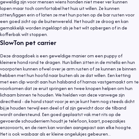
geweldig zijn voor mensen wiens honden niet meer ver kunnen
lopen maar toch comfortabel het huis uit willen. Ze kunnen
zitten/liggen erin of laten ze met hun poten op de bar rusten voor
een goed zicht op de buitenwereld. Het houdt ze droog en kan
gemakkelijk worden ingeklapt als je het wilt opbergen of in de
kofferbak wilt stoppen.
SlowTon pet carrier
Deze draagdoek is een geweldige manier om een ​​puppy of
kleinere hond rond te dragen. Hun billen zitten in de mitella en hun
voorpoten kunnen ofwel over je arm rusten of ze kunnen ze binnen
hebben met hun hoofd naar buiten als ze dat willen. Een ketting
met een clip wordt aan hun halsband of harnas vastgemaakt om te
voorkomen dat ze eruit springen en twee knopen helpen om hun
lichaam binnen te houden. We hielden van deze vanwege zijn
directheid - de hond staat voor je en je kunt hem nog steeds dicht
bij je houden terwijl een deel of al zijn gewicht door de tilband
wordt ondersteund. Een goed geplaatst vak met rits op de
gevoerde schouderriem houdt je telefoon, kaart, poepzakjes
enzovoorts, en de riem kan worden aangepast aan elke hoogte.
Het is ook wasbaar als er kleine ongelukjes gebeuren...