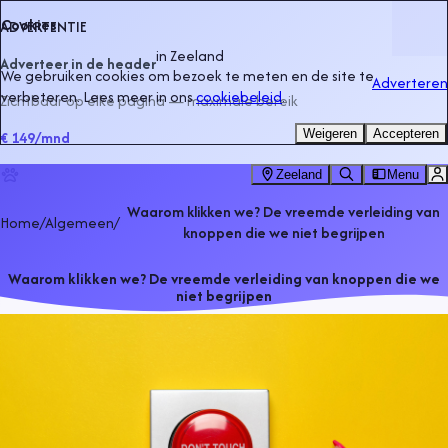
Cookies
ADVERTENTIE
in
Zeeland
Adverteer in de header
We gebruiken cookies om bezoek te meten en de site te
Adverteren
verbeteren. Lees meer in ons
cookiebeleid
.
Zichtbaar op elke pagina — maximale bereik
Weigeren
Accepteren
€ 149
/mnd
Zeeland
Menu
Waarom klikken we? De vreemde verleiding van
Home
/
Algemeen
/
knoppen die we niet begrijpen
Waarom klikken we? De vreemde verleiding van knoppen die we
niet begrijpen