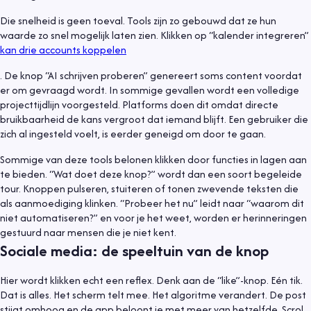
Die snelheid is geen toeval. Tools zijn zo gebouwd dat ze hun
waarde zo snel mogelijk laten zien. Klikken op “kalender integreren”
kan drie accounts koppelen
. De knop “AI schrijven proberen” genereert soms content voordat
er om gevraagd wordt. In sommige gevallen wordt een volledige
projecttijdlijn voorgesteld. Platforms doen dit omdat directe
bruikbaarheid de kans vergroot dat iemand blijft. Een gebruiker die
zich al ingesteld voelt, is eerder geneigd om door te gaan.
Sommige van deze tools belonen klikken door functies in lagen aan
te bieden. “Wat doet deze knop?” wordt dan een soort begeleide
tour. Knoppen pulseren, stuiteren of tonen zwevende teksten die
als aanmoediging klinken. “Probeer het nu” leidt naar “waarom dit
niet automatiseren?” en voor je het weet, worden er herinneringen
gestuurd naar mensen die je niet kent.
Sociale media: de speeltuin van de knop
Hier wordt klikken echt een reflex. Denk aan de “like”-knop. Eén tik.
Dat is alles. Het scherm telt mee. Het algoritme verandert. De post
stijgt omhoog en de app beloont je met meer van hetzelfde. Scrol