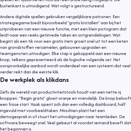
buitenkant is uitnodigend. Wat volgt is gestructureerd.
Andere digitale spellen gebruiken vergelijkbare patronen. Een
strategiegame biedt bijvoorbeeld “gratis kristallen” aan bij het
uitproberen van een nieuwe functie, met een klein pictogram dat
leidt naar een reeks getimede taken en ontgrendelingen. Wat
begint als een tik voor een gratis item groeit snel uit tot een keten
van grondstoffen verzamelen, gebouwen upgraden en
teamgenoten uitnodigen. Elke stap is gekoppeld aan een nieuwe
knop, telkens gepresenteerd als de logische volgende zet. Het
oorspronkelijke aanbod wordt onderdeel van een systeem dat veel
verder reikt dan die eerste klik.
De werkplek als klikdans
Zelfs de wereld van productiviteitstools houdt van een nette rij
knoppen. “Begin gratis” gloeit oranje en vriendelijk. De knop belooft
een frisse start. Vaak opent zich dan een volledig dashboard, half
ingevuld met voorbeeldtaken. Misschien plant het een
demogesprek in of stuurt het uitnodigingen naar teamleden. De
software beweegt snel. Veel gebeurt al voordat iemand beseft dat
het begonnen is.