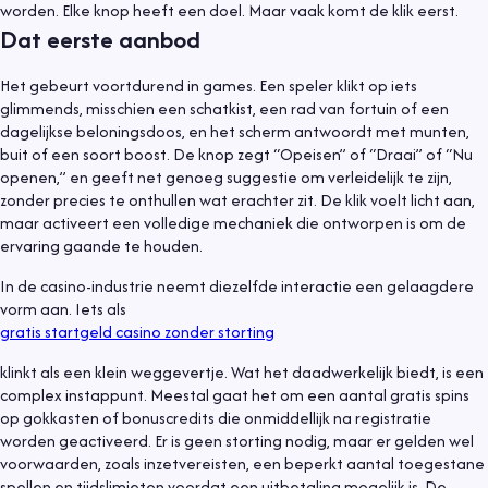
worden. Elke knop heeft een doel. Maar vaak komt de klik eerst.
Dat eerste aanbod
Het gebeurt voortdurend in games. Een speler klikt op iets
glimmends, misschien een schatkist, een rad van fortuin of een
dagelijkse beloningsdoos, en het scherm antwoordt met munten,
buit of een soort boost. De knop zegt “Opeisen” of “Draai” of “Nu
openen,” en geeft net genoeg suggestie om verleidelijk te zijn,
zonder precies te onthullen wat erachter zit. De klik voelt licht aan,
maar activeert een volledige mechaniek die ontworpen is om de
ervaring gaande te houden.
In de casino-industrie neemt diezelfde interactie een gelaagdere
vorm aan. Iets als
gratis startgeld casino zonder storting
klinkt als een klein weggevertje. Wat het daadwerkelijk biedt, is een
complex instappunt. Meestal gaat het om een aantal gratis spins
op gokkasten of bonuscredits die onmiddellijk na registratie
worden geactiveerd. Er is geen storting nodig, maar er gelden wel
voorwaarden, zoals inzetvereisten, een beperkt aantal toegestane
spellen en tijdslimieten voordat een uitbetaling mogelijk is. De