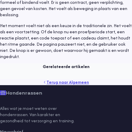
formeel of bindend voelt. Er is geen contract, geen verplichting,
geen gevoel van kosten. Het voelt als beweging in plaats van een
beslissing.
Het moment voelt niet als een keuze in de traditionele zin. Het voelt
als een voortzetting. Of de knop nu een proefperiode start, een
reactie plaatst, een code toepast of een cadeau claimt, het houdt
Algemeen
9 mei 2021
het ritme gaande. De pagina pauzeert niet, en de gebruiker ook
niet. De knop is er gewoon, doet waarvoor hij gemaakt is en wordt
Een hond adopteren
ingedrukt.
Lees meer
Gerelateerde artikelen
gedrag
gezondheid
kind
puppy
rassen
senior
Terug naar
Algemeen
sport
training
vaccinaties
verzorging
vlooien
voeding
Hondenrassen
Alles wat je moet weten over
hondenrassen. Van karakter en
gezondheid tot verzorging en training.
Nieuwsbrief