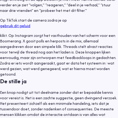
verder en je ziet “volgen,” “reageren,” “deel in je verhaal,” “stuur
naar drie vrienden” en “probeer het met dit filter.”
Op TikTok start de camera zodra je op
gebruik dit geluid
klikt. Op Instagram zorgt het vasthouden van het scherm voor een
Boomerang. X gooit polls en herposts in de mix, allemaal
aangedreven door een simpele klik. Threads stelt alvast reacties
voor terwijl de thread nog aan het laden is. Deze knoppen lijken
eenvoudig, maar zijn ontworpen met feedbackloops in gedachten.
Zodra er iets wordt aangeraakt, gaat er data het systeem in: wat
werd gezien, wat werd genegeerd, wat er hierna moet worden
getoond.
De stille ja
Een knop nodigt uit tot deelname zonder dat er bepaalde kennis
voor vereist is. Het is een zachte suggestie, geen dwingend verzoek.
Het presenteert zichzelf als een minimale handeling, iets dat je
tussendoor doet, zonder nadenken of consequenties. De meeste
mensen klikken omdat de interactie ontdaan is van alles wat