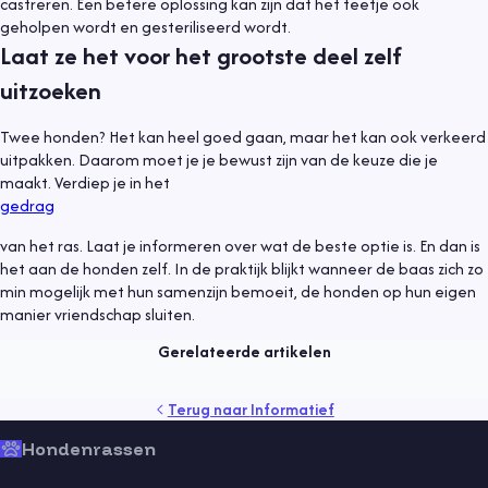
castreren. Een betere oplossing kan zijn dat het teefje ook
geholpen wordt en gesteriliseerd wordt.
Laat ze het voor het grootste deel zelf
uitzoeken
Twee honden? Het kan heel goed gaan, maar het kan ook verkeerd
uitpakken. Daarom moet je je bewust zijn van de keuze die je
maakt. Verdiep je in het
gedrag
van het ras. Laat je informeren over wat de beste optie is. En dan is
Informatief
6 juli 2021
het aan de honden zelf. In de praktijk blijkt wanneer de baas zich zo
min mogelijk met hun samenzijn bemoeit, de honden op hun eigen
Hond uit asiel, waar moet je op letten?
manier vriendschap sluiten.
Lees meer
Gerelateerde artikelen
gedrag
gezondheid
kind
puppy
rassen
senior
tips
Terug naar
Informatief
training
vaccinaties
verzorging
vlooien
voeding
Hondenrassen