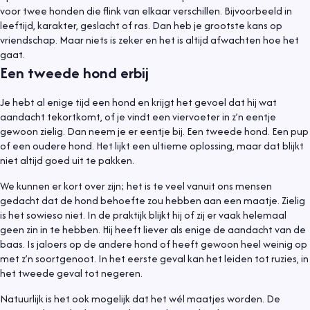
voor twee honden die flink van elkaar verschillen. Bijvoorbeeld in
leeftijd, karakter, geslacht of ras. Dan heb je grootste kans op
vriendschap. Maar niets is zeker en het is altijd afwachten hoe het
gaat.
Een tweede hond erbij
Je hebt al enige tijd een hond en krijgt het gevoel dat hij wat
aandacht tekortkomt, of je vindt een viervoeter in z’n eentje
gewoon zielig. Dan neem je er eentje bij. Een tweede hond. Een pup
of een oudere hond. Het lijkt een ultieme oplossing, maar dat blijkt
niet altijd goed uit te pakken.
We kunnen er kort over zijn; het is te veel vanuit ons mensen
gedacht dat de hond behoefte zou hebben aan een maatje. Zielig
is het sowieso niet. In de praktijk blijkt hij of zij er vaak helemaal
geen zin in te hebben. Hij heeft liever als enige de aandacht van de
baas. Is jaloers op de andere hond of heeft gewoon heel weinig op
met z’n soortgenoot. In het eerste geval kan het leiden tot ruzies, in
het tweede geval tot negeren.
Natuurlijk is het ook mogelijk dat het wél maatjes worden. De