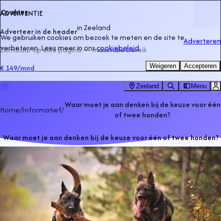
Cookies
ADVERTENTIE
in
Zeeland
Adverteer in de header
We gebruiken cookies om bezoek te meten en de site te
Adverteren
verbeteren. Lees meer in ons
cookiebeleid
.
Zichtbaar op elke pagina — maximale bereik
Weigeren
Accepteren
€ 149
/mnd
Zeeland
Menu
Waar moet je aan denken bij de keuze voor één
Home
/
Informatief
/
of twee honden?
Waar moet je aan denken bij de keuze voor één of twee honden?