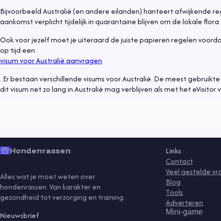
Bijvoorbeeld Australië (en andere eilanden) hanteert afwijkende re
aankomst verplicht tijdelijk in quarantaine blijven om de lokale flo
Ook voor jezelf moet je uiteraard de juiste papieren regelen voordat
op tijd een
visum voor Australië aanvragen
Informatief
6 juli 2021
. Er bestaan verschillende visums voor Australië. De meest gebruikte va
Hond uit asiel, waar moet je op letten?
dit visum net zo lang in Australië mag verblijven als met het eVisito
Lees meer
gedrag
gezondheid
kind
puppy
rassen
senior
tips
training
vaccinaties
ve
Hondenrassen
Links
Contact
Veel gestelde v
Alles wat je moet weten over
Blog
hondenrassen. Van karakter en
Tools
gezondheid tot verzorging en training.
Adverteren
Mini-game
Nieuwsbrief