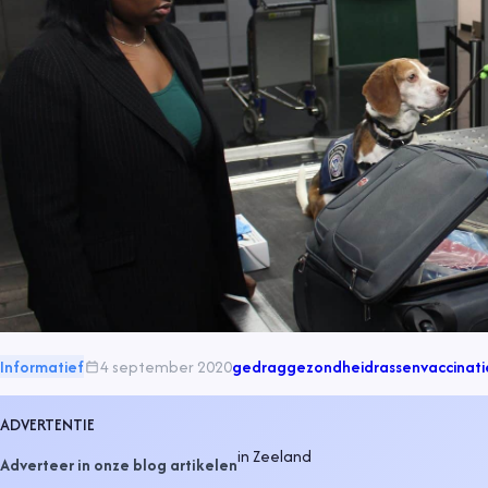
Informatief
4 september 2020
gedrag
gezondheid
rassen
vaccinati
ADVERTENTIE
in
Zeeland
Adverteer in onze blog artikelen