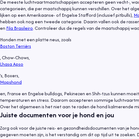
De meeste luchtvaartmaatschappijen accepteren geen vecht-, waak
categorieën, die per maatschappij kunnen verschillen. Over het al
lijken op een Amerikaanse- of Engelse Stafford (inclusief pitbulls),
Ma
hebben ook nog een tweede categorie. Daarin vallen ook de rassen
en
Fila Brasileiro
. Controleer dus de regels van de maatschappij waar
Honden met een platte neus, zoals
Boston Terriërs
, Chow-Chows,
Lhasa Apso
’s, Boxers,
Mopshond
en, Franse en Engelse bulldogs, Pekinezen en Shih-tzus kunnen moeit
temperaturen en stress. Daarom accepteren sommige luchtvaartmaat
Over het algemeen is het niet aan te raden de hond kalmerende mid
Juiste documenten voor je hond en jou
Zorg ook voor de juiste reis- en gezondheidsdocumenten van je h
gegeven moeten zijn, is het verstandig om dit op tijd uit te zoeken.