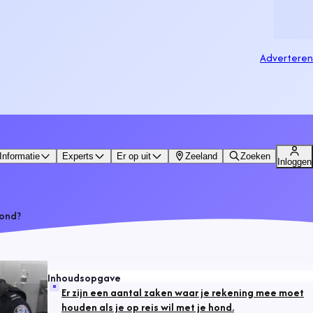
Adverteren
Informatie
Experts
Er op uit
Zeeland
Zoeken
Inloggen
hond?
Inhoudsopgave
Er zijn een aantal zaken waar je rekening mee moet
houden als je op reis wil met je hond.