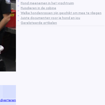
Hond meenemen in het vrachtruim
Huisdieren in de cabine
Welke hondenrassen zijn geschikt om mee te vliegen
Juiste documenten voor je hond en jou
Gerelateerde artikelen
dverteren