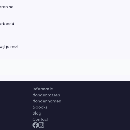
eren na
oorbeeld
wijl je met
Informatie
Hondenrassen
Hondennamen
E-books
Blog
Contact