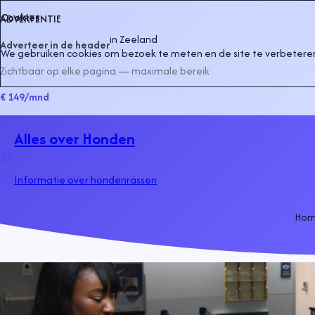
Cookies
ADVERTENTIE
in
Zeeland
Adverteer in de header
We gebruiken cookies om bezoek te meten en de site te verbeteren
Zichtbaar op elke pagina — maximale bereik
€ 149
/mnd
Alles over Honden
Informatie over hondenrassen
Ho