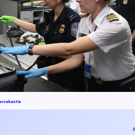
es
vakantie
A