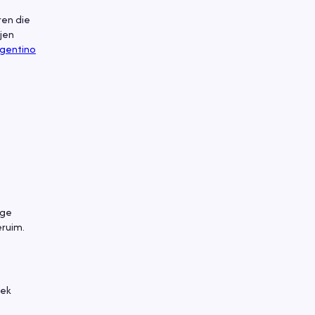
ren die
jen
gentino
oge
ruim.
rek