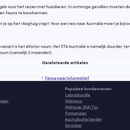
gels voor het reizen met huisdieren. In sommige gevallen moeten di
ra en fauna te beschermen.
 je op het vliegtuig stapt. Voor een reis naar Australië moet je bijv
riant is het eVisitor visum. Het ETA Australië is namelijk duurder, ter
r visum (namelijk 3 maanden).
Gerelateerde artikelen
rzorging
vlooien
voeding
Terug naar
Informatief
Populaire hondenrassen
Labradoodle
ragen
Maltipoo
Maltezer Shih Tzu
Pomeriaan
Australische herder
Sprocker