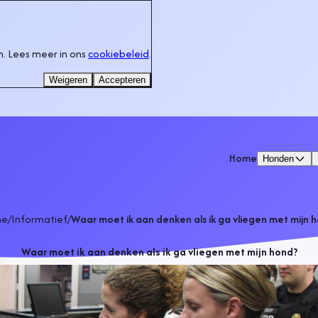
. Lees meer in ons
cookiebeleid
.
Weigeren
Accepteren
Home
Honden
me
/
Informatief
/
Waar moet ik aan denken als ik ga vliegen met mijn 
Waar moet ik aan denken als ik ga vliegen met mijn hond?