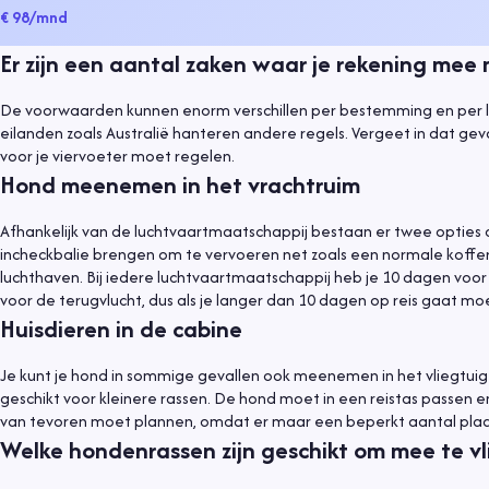
€ 98
/mnd
Er zijn een aantal zaken waar je rekening mee m
De voorwaarden kunnen enorm verschillen per bestemming en per lu
eilanden zoals Australië hanteren andere regels. Vergeet in dat geval
voor je viervoeter moet regelen.
Hond meenemen in het vrachtruim
Afhankelijk van de luchtvaartmaatschappij bestaan er twee opties 
incheckbalie brengen om te vervoeren net zoals een normale koffer
luchthaven. Bij iedere luchtvaartmaatschappij heb je 10 dagen voor
voor de terugvlucht, dus als je langer dan 10 dagen op reis gaat m
Huisdieren in de cabine
Je kunt je hond in sommige gevallen ook meenemen in het vliegtuig z
geschikt voor kleinere rassen. De hond moet in een reistas passen
van tevoren moet plannen, omdat er maar een beperkt aantal plaatse
Welke hondenrassen zijn geschikt om mee te v