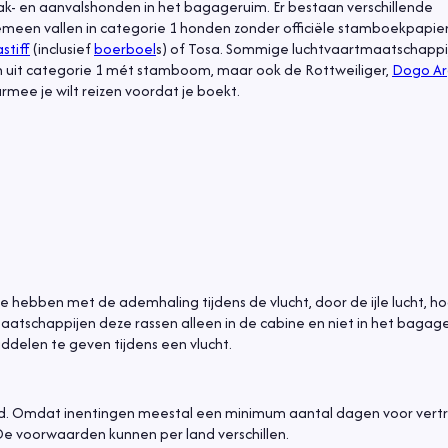
- en aanvalshonden in het bagageruim. Er bestaan verschillende
gemeen vallen in categorie 1 honden zonder officiële stamboekpapie
stiff
(inclusief
boerboel
s) of Tosa. Sommige luchtvaartmaatschappi
 uit categorie 1 mét stamboom, maar ook de Rottweiliger,
Dogo Ar
mee je wilt reizen voordat je boekt.
e hebben met de ademhaling tijdens de vlucht, door de ijle lucht, h
schappijen deze rassen alleen in de cabine en niet in het bagage
delen te geven tijdens een vlucht.
ond. Omdat inentingen meestal een minimum aantal dagen voor vert
 De voorwaarden kunnen per land verschillen.