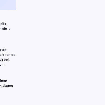
lijk
 die je
r de
art van de
ldt ook
en.
lleen
 14 dagen