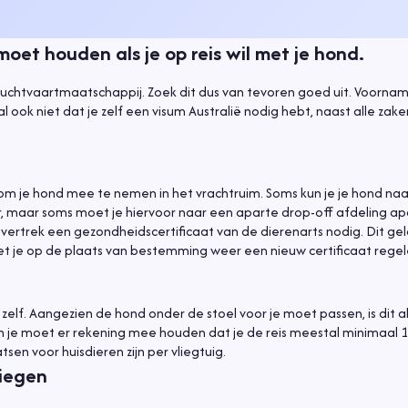
oet houden als je op reis wil met je hond.
chtvaartmaatschappij. Zoek dit dus van tevoren goed uit. Voorname
 ook niet dat je zelf een visum Australië nodig hebt, naast alle zaken
om je hond mee te nemen in het vrachtruim. Soms kun je je hond naa
, maar soms moet je hiervoor naar een aparte drop-off afdeling ap
 vertrek een gezondheidscertificaat van de dierenarts nodig. Dit ge
oet je op de plaats van bestemming weer een nieuw certificaat regel
elf. Aangezien de hond onder de stoel voor je moet passen, is dit a
 en je moet er rekening mee houden dat je de reis meestal minimaal
n voor huisdieren zijn per vliegtuig.
liegen