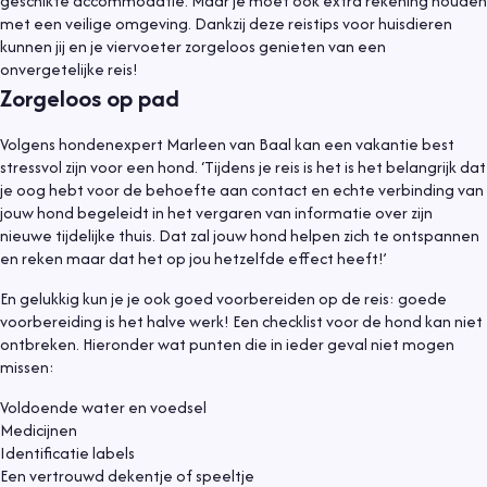
geschikte accommodatie. Maar je moet ook extra rekening houden
met een veilige omgeving. Dankzij deze reistips voor huisdieren
kunnen jij en je viervoeter zorgeloos genieten van een
onvergetelijke reis!
Zorgeloos op pad
Volgens hondenexpert Marleen van Baal kan een vakantie best
stressvol zijn voor een hond. ‘Tijdens je reis is het is het belangrijk dat
je oog hebt voor de behoefte aan contact en echte verbinding van
jouw hond begeleidt in het vergaren van informatie over zijn
nieuwe tijdelijke thuis. Dat zal jouw hond helpen zich te ontspannen
en reken maar dat het op jou hetzelfde effect heeft!’
En gelukkig kun je je ook goed voorbereiden op de reis: goede
voorbereiding is het halve werk! Een checklist voor de hond kan niet
ontbreken. Hieronder wat punten die in ieder geval niet mogen
missen:
Voldoende water en voedsel
Medicijnen
Identificatie labels
Een vertrouwd dekentje of speeltje