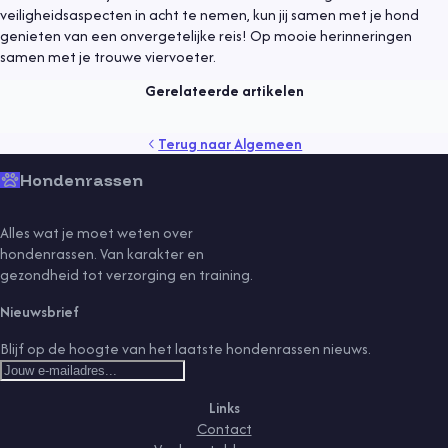
Algemeen
9 mei 2021
veiligheidsaspecten in acht te nemen, kun jij samen met je hond
genieten van een onvergetelijke reis! Op mooie herinneringen
Een hond adopteren
samen met je trouwe viervoeter.
Lees meer
Gerelateerde artikelen
gedrag
gezondheid
kind
puppy
rassen
senior
Terug naar
Algemeen
sport
training
vaccinaties
verzorging
vlooien
voeding
Hondenrassen
Alles wat je moet weten over
hondenrassen. Van karakter en
gezondheid tot verzorging en training.
Nieuwsbrief
Blijf op de hoogte van het laatste hondenrassen nieuws.
Links
Contact