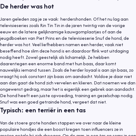
De herder was hot
Jaren geleden zag je ze vaak: herdershonden. Of het nu lag aan
televisieseries zoals Rin Tin Tin in de jaren twintig van de vorige
eeuw en de latere gelijknamige kauwgomplaatjes of aan de
jeugdboeken van Piet Prins en de televisieserie Snuf de hond, de
herder was hot. Veel liefhebbers namen een herder, vaak niet
beseffend hoe slim deze hond is en daardoor flink wat uitdaging
nodig heeft. Zowel geestelijk als lichamelijk. Ze hebben
daarentegen een enorme band met hun baas, daar komt
nauwelijks iemand tussen. Zoals de herder loyaal is aan zijn baas, zo
vraagt hij ook constant zijn baas om aandacht. Voldoe je daar niet
aan dan gaat de hond zich vervelen en klieren. Dat noemen we dan
ongewenst gedrag, maar het is eigenlijk een gebrek aan aandacht.
De hond heeft een juiste opvoeding, training en gezelschap nodig.
Snuf was een goed getrainde hond, vergeet dat niet.
Typisch: een terriër in een tas
Van de stoere grote honden stappen we over naar de kleine
populaire hondjes die een boost kregen toen influencers ze in
groten getale bij zich droegen. Op de arm, in een tas en soms in een