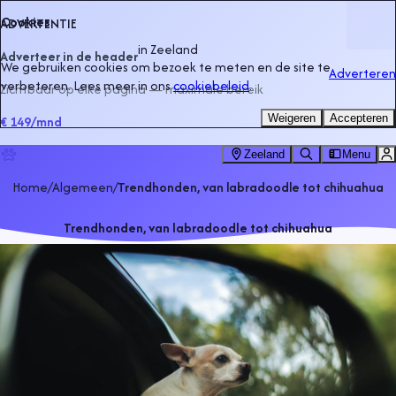
Cookies
ADVERTENTIE
in
Zeeland
Adverteer in de header
We gebruiken cookies om bezoek te meten en de site te
Adverteren
verbeteren. Lees meer in ons
cookiebeleid
.
Zichtbaar op elke pagina — maximale bereik
Weigeren
Accepteren
€ 149
/mnd
Zeeland
Menu
Home
/
Algemeen
/
Trendhonden, van labradoodle tot chihuahua
Trendhonden, van labradoodle tot chihuahua