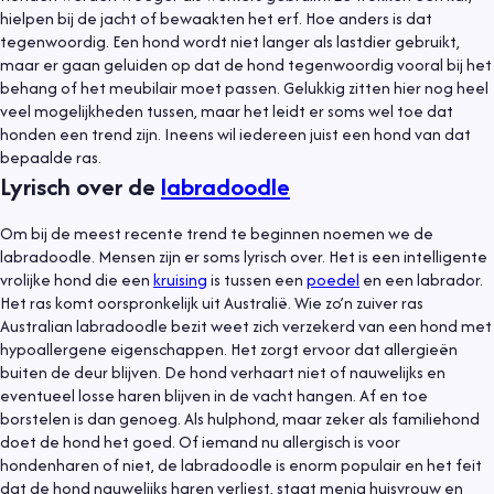
hielpen bij de jacht of bewaakten het erf. Hoe anders is dat
tegenwoordig. Een hond wordt niet langer als lastdier gebruikt,
maar er gaan geluiden op dat de hond tegenwoordig vooral bij het
behang of het meubilair moet passen. Gelukkig zitten hier nog heel
veel mogelijkheden tussen, maar het leidt er soms wel toe dat
honden een trend zijn. Ineens wil iedereen juist een hond van dat
bepaalde ras.
Lyrisch over de
labradoodle
Om bij de meest recente trend te beginnen noemen we de
labradoodle. Mensen zijn er soms lyrisch over. Het is een intelligente
vrolijke hond die een
kruising
is tussen een
poedel
en een labrador.
Het ras komt oorspronkelijk uit Australië. Wie zo’n zuiver ras
Australian labradoodle bezit weet zich verzekerd van een hond met
hypoallergene eigenschappen. Het zorgt ervoor dat allergieën
buiten de deur blijven. De hond verhaart niet of nauwelijks en
eventueel losse haren blijven in de vacht hangen. Af en toe
borstelen is dan genoeg. Als hulphond, maar zeker als familiehond
doet de hond het goed. Of iemand nu allergisch is voor
hondenharen of niet, de labradoodle is enorm populair en het feit
dat de hond nauwelijks haren verliest, staat menig huisvrouw en