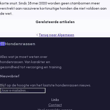
Algemeen
9 mei 2021
korte snuit. Sinds 18 mei 2020 worden geen stambomen meer
verstrekt aan raszuivere kortsnuitige honden die niet voldoen aan
Een hond adopteren
de wet.
Lees meer
Gerelateerde artikelen
gedrag
gezondheid
kind
puppy
rassen
senior
Terug naar
Algemeen
sport
training
vaccinaties
verzorging
vlooien
voeding
Hondenrassen
Alles wat je moet weten over
hondenrassen. Van karakter en
gezondheid tot verzorging en training.
Nieuwsbrief
Blijf op de hoogte van het laatste hondenrassen nieuws.
Links
Contact
Veel gestelde vragen