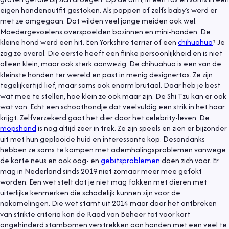
eigen hondenoutfit gestoken. Als poppen of zelfs baby’s werd er
met ze omgegaan. Dat wilden veel jonge meiden ook wel.
Moedergevoelens overspoelden bazinnen en mini-honden. De
kleine hond werd een hit. Een Yorkshire terriër of een
chihuahua
? Je
zag ze overal. Die eerste heeft een flinke persoonlijkheid en is niet
alleen klein, maar ook sterk aanwezig. De chihuahua is een van de
kleinste honden ter wereld en past in menig designertas. Ze zijn
tegelijkertijd lief, maar soms ook enorm brutaal. Daar heb je best
wat mee te stellen, hoe klein ze ook maar zijn. De Shi Tzu kan er ook
wat van. Echt een schoothondje dat veelvuldig een strik in het haar
krijgt. Zelfverzekerd gaat het dier door het celebrity-leven. De
mopshond
is nog altijd zeer in trek. Ze zijn speels en zien er bijzonder
uit met hun geplooide huid en interessante kop. Desondanks
hebben ze soms te kampen met ademhalingsproblemen vanwege
de korte neus en ook oog- en
gebitsproblemen
doen zich voor. Er
mag in Nederland sinds 2019 niet zomaar meer mee gefokt
worden. Een wet stelt dat je niet mag fokken met dieren met
uiterlijke kenmerken die schadelijk kunnen zijn voor de
nakomelingen. Die wet stamt uit 2014 maar door het ontbreken
van strikte criteria kon de Raad van Beheer tot voor kort
ongehinderd stambomen verstrekken aan honden met een veel te