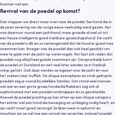
huisman wel aan.
Revival van de poedel op komst?
Dan stappen we direct maar over naar de poedel. Een hond die in
de jaren zeventig van de vorige eeuw veelvuldig werd gezien. Het
was daarvoor vooral een jachthond, maar groeide al snel uit tot
een heuse intelligente goed trainbare gezelschapshond. De vacht
van de poedel is dik en zo samengesteld dat de hond er goed mee
zwemmen kan. Vroeger was de poedel dan ook heel geschikt om
mee te gaan met de jacht op watervogels. Het laat zich raden dat
poedels nog altijd heel goede zwemmers zijn. Oorspronkelijk komt
de poedel uit Duitsland en niet veel later werden ze in Frankrijk
volop gefokt. Ook daar werden ze ingezet voor de jacht én voor
het zoeken naar truffels. De chique exemplaren en strak geknipte
poedels zag je vooral bij adellijke families. Dat stond veel mensen
wel aan en een grote groep hondenliefhebbers zag zich al
sophisticated met een poedel rondstappen en zo geschiedde.
Hoewel de poedel prachtig op kan zitten op een chique canapé is
het echter wel een hond die beweging en uitdaging nodig heeft, en
zijn vacht moet goed verzorgd. Ze lijken weer in opkomst en
misschien zijn ze wel toe aan revival van seventies, inclusief poedel.