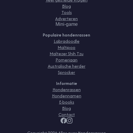
Blog
Tools
Adverteren
Mini-game
Populaire hondenrassen
Labradoodle
Maltipoo
Maltezer Shih Tzu
Pomeriaan
Australische herder
Sprocker
Informatie
Hondenrassen
Hondennamen
E-books
Blog
Contact
Copyright
2026
Alles over Hondenrassen