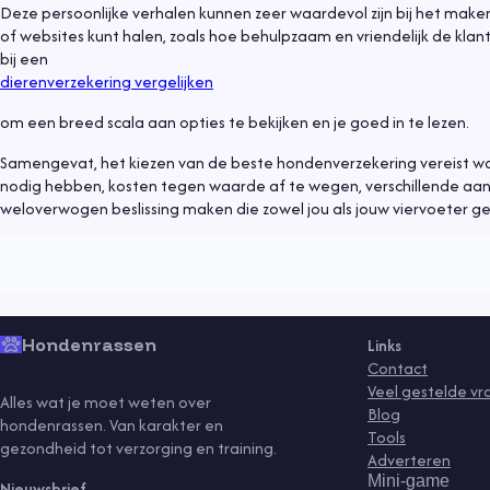
Deze persoonlijke verhalen kunnen zeer waardevol zijn bij het maken 
of websites kunt halen, zoals hoe behulpzaam en vriendelijk de klan
bij een
dierenverzekering vergelijken
om een breed scala aan opties te bekijken en je goed in te lezen.
Algemeen
9 mei 2021
Samengevat, het kiezen van de beste hondenverzekering vereist wat
nodig hebben, kosten tegen waarde af te wegen, verschillende aanbie
Een hond adopteren
weloverwogen beslissing maken die zowel jou als jouw viervoeter g
Lees meer
gedrag
gezondheid
kind
puppy
rassen
senior
sport
training
vaccinaties
Hondenrassen
Links
Contact
Veel gestelde v
Alles wat je moet weten over
Blog
hondenrassen. Van karakter en
Tools
gezondheid tot verzorging en training.
Adverteren
Mini-game
Nieuwsbrief