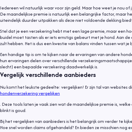
Iedereen wil natuurlijk waar voor zijn geld. Maar hoe weet je nou of 
De maandelijkse premie is natuurlijk een belangrijke factor, maar 
uiteindelijk duurder uitpakken als deze niet voldoende dekking biedt
Stel dat je een verzekering hebt met een lage premie, maar een hoog
buidel moet tasten als er iets ernstigs gebeurt met je hond. Aan de a
zult hebben. Het is dus een kwestie van balans vinden tussen wat je
Een handige tip is om te kijken naar de ervaringen van andere hond
hun ervaringen delen over verschillende verzekeringsmaatschappijen
slecht) een bepaalde verzekering daadwerkelijk is.
Vergelijk verschillende aanbieders
Nu komt het leukste gedeelte: vergelijken! Er zijn tal van websites d
hondenverzekering vergelijken
. Deze tools laten je vaak zien wat de maandelijkse premie is, welke 
blinkt is goud.
Bij het vergelijken van aanbieders is het belangrijk om verder te kij
Hoe snel worden claims afgehandeld? En bieden ze misschien nog ex