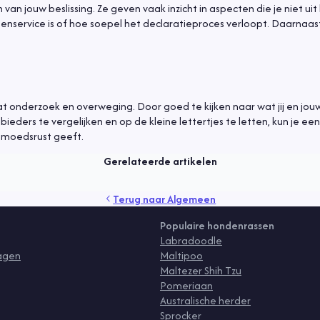
van jouw beslissing. Ze geven vaak inzicht in aspecten die je niet ui
tenservice is of hoe soepel het declaratieproces verloopt. Daarnaas
 onderzoek en overweging. Door goed te kijken naar wat jij en jou
ders te vergelijken en op de kleine lettertjes te letten, kun je een
emoedsrust geeft.
Gerelateerde artikelen
verzorging
vlooien
voeding
Terug naar
Algemeen
Populaire hondenrassen
Labradoodle
ragen
Maltipoo
Maltezer Shih Tzu
Pomeriaan
Australische herder
Sprocker