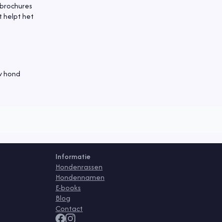
t brochures
t helpt het
w hond
Informatie
Hondenrassen
Hondennamen
E-books
Blog
Contact