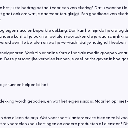
je het juiste bedrag betaalt voor een verzekering? Dat is waar het la
het gaat ook om wat je daarvoor terugkrijgt. Een goedkope verzekeri
.
 eigen risico en beperkte dekking. Dan kan het zijn dat je alsnog di
ndere kant wil je ook niet betalen voor zaken die je waarschijnlijk n
 bereid bent te betalen en wat je verwacht dat je nodig zult hebben.
eneigenaren. Vaak zijn er online fora of sociale media groepen waa
. Deze persoonlijke verhalen kunnen je veel inzicht geven in hoe go
ie je kunnen helpen bij het
dekking wordt geboden, en wat het eigen risico is. Maar let op: niet 
ken dan alleen de prijs. Wat voor soort klantenservice bieden ze bijvo
tra voordelen zoals kortingen op andere producten of diensten? Dit