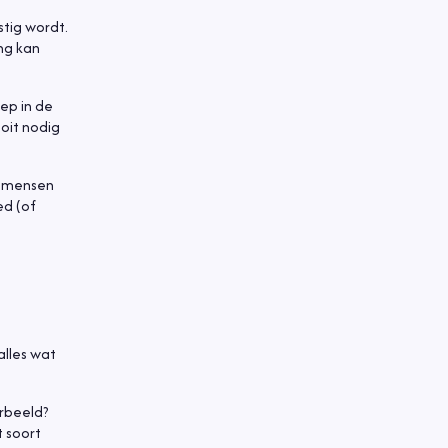
stig wordt.
ng kan
ep in de
ooit nodig
r mensen
ed (of
alles wat
orbeeld?
 soort