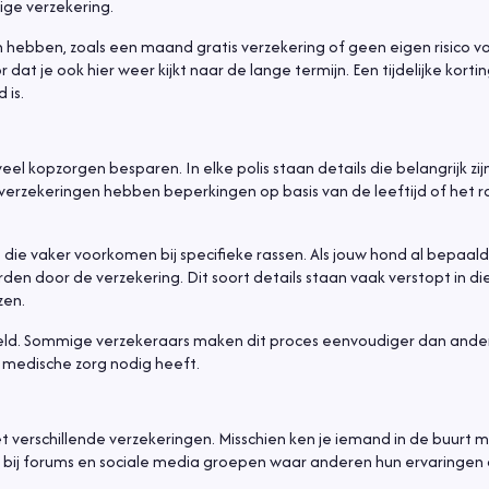
ge verzekering.
hebben, zoals een maand gratis verzekering of geen eigen risico v
t je ook hier weer kijkt naar de lange termijn. Een tijdelijke korting 
 is.
eel kopzorgen besparen. In elke polis staan details die belangrijk zi
erzekeringen hebben beperkingen op basis van de leeftijd of het ra
die vaker voorkomen bij specifieke rassen. Als jouw hond al bepaal
en door de verzekering. Dit soort details staan vaak verstopt in di
zen.
deld. Sommige verzekeraars maken dit proces eenvoudiger dan ande
d medische zorg nodig heeft.
 verschillende verzekeringen. Misschien ken je iemand in de buurt 
cht bij forums en sociale media groepen waar anderen hun ervaringen 