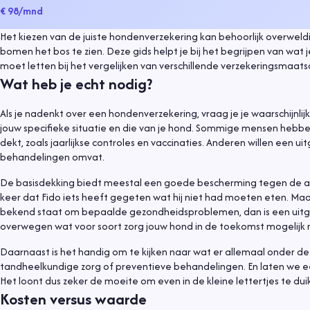
€ 98
/mnd
Het kiezen van de juiste hondenverzekering kan behoorlijk overweldig
bomen het bos te zien. Deze gids helpt je bij het begrijpen van wat
moet letten bij het vergelijken van verschillende verzekeringsmaats
Wat heb je echt nodig?
Als je nadenkt over een hondenverzekering, vraag je je waarschijnlijk
jouw specifieke situatie en die van je hond. Sommige mensen he
dekt, zoals jaarlijkse controles en vaccinaties. Anderen willen een
behandelingen omvat.
De basisdekking biedt meestal een goede bescherming tegen de al
keer dat Fido iets heeft gegeten wat hij niet had moeten eten. Maa
bekend staat om bepaalde gezondheidsproblemen, dan is een uitgeb
overwegen wat voor soort zorg jouw hond in de toekomst mogelijk 
Daarnaast is het handig om te kijken naar wat er allemaal onder d
tandheelkundige zorg of preventieve behandelingen. En laten we eerl
Het loont dus zeker de moeite om even in de kleine lettertjes te dui
Kosten versus waarde