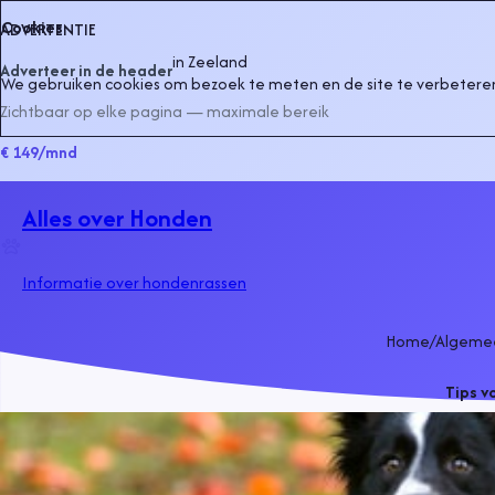
Cookies
ADVERTENTIE
in
Zeeland
Adverteer in de header
We gebruiken cookies om bezoek te meten en de site te verbeteren
Zichtbaar op elke pagina — maximale bereik
€ 149
/mnd
Alles over Honden
Informatie over hondenrassen
Home
/
Algeme
Tips v