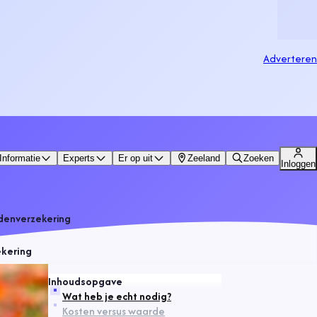
Adverteren
Informatie
Experts
Er op uit
Zeeland
Zoeken
Inloggen
ndenverzekering
ekering
Inhoudsopgave
Wat heb je echt nodig?
Kosten versus waarde