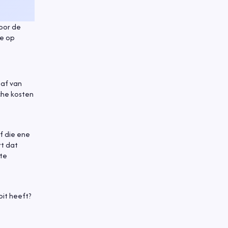
door de
je op
 af van
che kosten
f die ene
rt dat
 te
bit heeft?