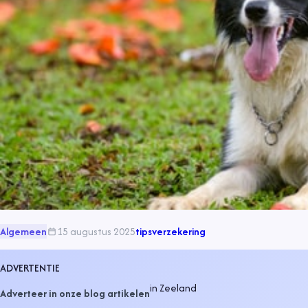
Algemeen
15 augustus 2025
tips
verzekering
ADVERTENTIE
in
Zeeland
Adverteer in onze blog artikelen