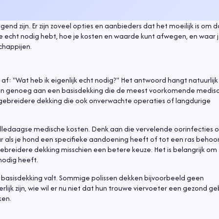
end zijn. Er zijn zoveel opties en aanbieders dat het moeilijk is om 
 je echt nodig hebt, hoe je kosten en waarde kunt afwegen, en waar 
chappijen.
 af: "Wat heb ik eigenlijk echt nodig?" Het antwoord hangt natuurlijk
bben genoeg aan een basisdekking die de meest voorkomende medis
 uitgebreidere dekking die ook onverwachte operaties of langdurige
ledaagse medische kosten. Denk aan die vervelende oorinfecties o
r als je hond een specifieke aandoening heeft of tot een ras behoo
reidere dekking misschien een betere keuze. Het is belangrijk om
nodig heeft.
e basisdekking valt. Sommige polissen dekken bijvoorbeeld geen
ijk zijn, wie wil er nu niet dat hun trouwe viervoeter een gezond ge
ken.