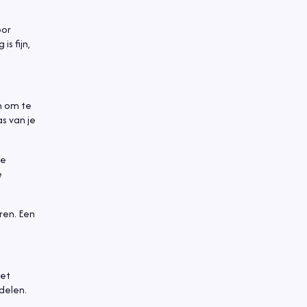
oor
is fijn,
jn om te
s van je
de
e
ren. Een
met
delen.