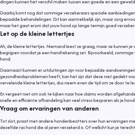
dingen kunnen het verschil maken tussen een goede en een geweldi
Daarbij komt nog dat sommige verzekeraars speciale aanbiedingen 
bepaalde behandelingen. Dit kan aantrekkelijk zijn, maar zorg ervoor da
maar het gaat erom dat jouw hond op lange termijn goed verzekerd
Let op de kleine lettertjes
Ah, de kleine lettertjes. Niemand leest ze graag, maar ze kunnen je v
begrijpen voordat je een handtekening zet. Bijvoorbeeld, sommige v
hond.
Daarnaast kunnen er uitsluitingen zijn voor bepaalde aandoeningen 
gezondheidsproblemen heeft, kan het zijn dat deze niet gedekt word
vervelende kleine lettertjes, dus neem even de tijd om ze door te le
En vergeet niet om ook te kijken naar hoe claims worden afgehan
snelle en efficiënte afhandeling kan veel stress besparen als je hon
Vraag om ervaringen van anderen
Tot slot, praat met andere hondenbezitters over hun ervaringen met
dezelfde ras hond die al jaren verzekerd is. Of wellicht kun je tere