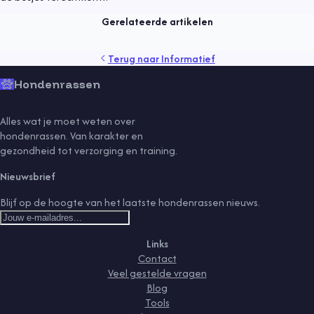
Lees meer
Gerelateerde artikelen
gedrag
gezondheid
kind
puppy
rassen
senior
tips
Terug naar
Informatief
training
vaccinaties
verzorging
vlooien
voeding
Hondenrassen
Alles wat je moet weten over
hondenrassen. Van karakter en
gezondheid tot verzorging en training.
Nieuwsbrief
Blijf op de hoogte van het laatste hondenrassen nieuws.
Links
Contact
Veel gestelde vragen
Blog
Tools