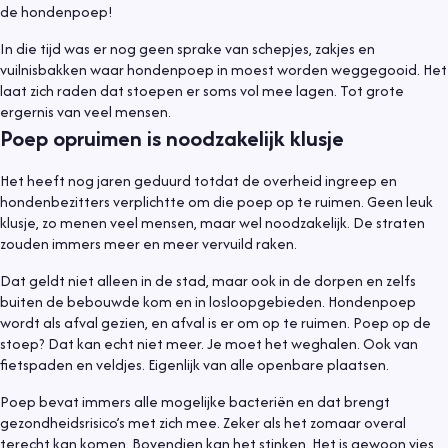
de hondenpoep!
In die tijd was er nog geen sprake van schepjes, zakjes en
vuilnisbakken waar hondenpoep in moest worden weggegooid. Het
laat zich raden dat stoepen er soms vol mee lagen. Tot grote
ergernis van veel mensen.
Poep opruimen is noodzakelijk klusje
Het heeft nog jaren geduurd totdat de overheid ingreep en
hondenbezitters verplichtte om die poep op te ruimen. Geen leuk
klusje, zo menen veel mensen, maar wel noodzakelijk. De straten
zouden immers meer en meer vervuild raken.
Dat geldt niet alleen in de stad, maar ook in de dorpen en zelfs
buiten de bebouwde kom en in losloopgebieden. Hondenpoep
wordt als afval gezien, en afval is er om op te ruimen. Poep op de
stoep? Dat kan echt niet meer. Je moet het weghalen. Ook van
fietspaden en veldjes. Eigenlijk van alle openbare plaatsen.
Poep bevat immers alle mogelijke bacteriën en dat brengt
gezondheidsrisico’s met zich mee. Zeker als het zomaar overal
terecht kan komen. Bovendien kan het stinken. Het is gewoon vies