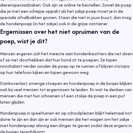
dierenspeciaalzaken. Ook zijn ze online te bestellen. Zowel de poep
die je met een schepje oppakt als het zakje poep moet je in de
speciale afvalbakken gooien. Staan die niet in jouw buurt, dan mag
de hondenpoep (in het zakje) ook in de grijze container.
Ergernissen over het niet opruimen van de
poep, wist je dit?
Mensen ergeren zich het meeste aan hondenbezitters die net doen
of ze niet doorhebben dat hun hond zit te poepen. Ze lopen
nonchalant verder zonder de poep op te ruimen of blijven stoïcijns
op hun telefoon kijken en lopen gewoon weg.
Stankoverlast, smerige stoepen en hondenpoep in de bosjes blijken
ook bij veel mensen tot ergernissen te leiden. En wat te denken van
mensen die met hun schoenen of een stokje de poep in een put
laten glijden.
Hondenpoep in speeltuinen en op schoolpleinen blijkt helemaal not
Informatief
6 juli 2021
done te zijn en dan zijn er ook mensen die het wagen om het zakje
met hondenpoep alsnog een slinger te geven zodat deze ergens in
Hond uit asiel, waar moet je op letten?
de bosjes terechtkomt.