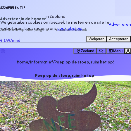
Cookies
ADVERTENTIE
in
Zeeland
Adverteer in de header
We gebruiken cookies om bezoek te meten en de site te
Adverteren
verbeteren. Lees meer in ons
cookiebeleid
.
Zichtbaar op elke pagina — maximale bereik
Weigeren
Accepteren
€ 149
/mnd
Zeeland
Menu
Home
/
Informatief
/
Poep op de stoep, ruim het op!
Poep op de stoep, ruim het op!