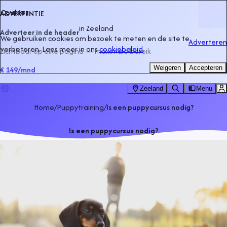
Cookies
ADVERTENTIE
in
Zeeland
Adverteer in de header
We gebruiken cookies om bezoek te meten en de site te
Adverteren
verbeteren. Lees meer in ons
cookiebeleid
.
Zichtbaar op elke pagina — maximale bereik
Weigeren
Accepteren
€ 149
/mnd
Zeeland
Menu
Home
/
Puppytraining
/
Is een puppycursus nodig?
Is een puppycursus nodig?