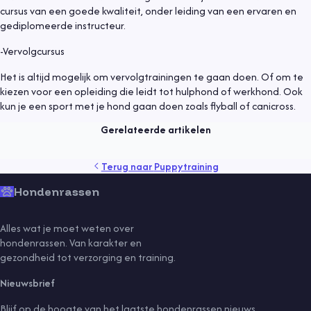
cursus van een goede kwaliteit, onder leiding van een ervaren en
gediplomeerde instructeur.
-Vervolgcursus
Puppytraining
26 november 2023
Het is altijd mogelijk om vervolgtrainingen te gaan doen. Of om te
kiezen voor een opleiding die leidt tot hulphond of werkhond. Ook
Puppycursus: Alles over Gehoorzaamheidstraining
kun je een sport met je hond gaan doen zoals flyball of canicross.
Lees meer
Gerelateerde artikelen
puppy
training
Terug naar
Puppytraining
Hondenrassen
Alles wat je moet weten over
hondenrassen. Van karakter en
gezondheid tot verzorging en training.
Nieuwsbrief
Blijf op de hoogte van het laatste hondenrassen nieuws.