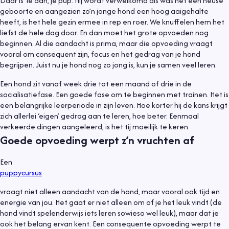
Daar is ‘ie dan, je pup. Hij wordt verwelkomd als was het een heuse
geboorte en aangezien zo’n jonge hond een hoog aaigehalte
heeft, is het hele gezin ermee in rep en roer. We knuffelen hem het
liefst de hele dag door. En dan moet het grote opvoeden nog
beginnen. Al die aandacht is prima, maar die opvoeding vraagt
vooral om consequent zijn, focus en het gedrag van je hond
begrijpen. Juist nu je hond nog zo jong is, kun je samen veel leren.
Een hond zit vanaf week drie tot een maand of drie in de
socialisatiefase. Een goede fase om te beginnen met trainen. Het is
een belangrijke leerperiode in zijn leven. Hoe korter hij de kans krijgt
zich allerlei ‘eigen’ gedrag aan te leren, hoe beter. Eenmaal
verkeerde dingen aangeleerd, is het tij moeilijk te keren.
Goede opvoeding werpt z’n vruchten af
Een
puppycursus
vraagt niet alleen aandacht van de hond, maar vooral ook tijd en
energie van jou. Het gaat er niet alleen om of je het leuk vindt (de
hond vindt spelenderwijs iets leren sowieso wel leuk), maar dat je
ook het belang ervan kent. Een consequente opvoeding werpt te