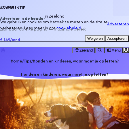
Cookies
ADVERTENTIE
in
Zeeland
Adverteer in de header
We gebruiken cookies om bezoek te meten en de site te
Adverteren
verbeteren. Lees meer in ons
cookiebeleid
.
Zichtbaar op elke pagina — maximale bereik
Weigeren
Accepteren
€ 149
/mnd
Zeeland
Menu
Home
/
Tips
/
Honden en kinderen, waar moet je op letten?
Honden en kinderen, waar moet je op letten?