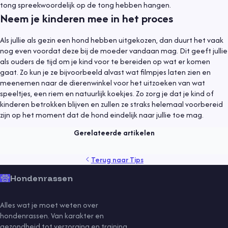
tong spreekwoordelijk op de tong hebben hangen.
Neem je kinderen mee in het proces
Als jullie als gezin een hond hebben uitgekozen, dan duurt het vaak
nog even voordat deze bij de moeder vandaan mag. Dit geeft jullie
als ouders de tijd om je kind voor te bereiden op wat er komen
gaat. Zo kun je ze bijvoorbeeld alvast wat filmpjes laten zien en
meenemen naar de dierenwinkel voor het uitzoeken van wat
Tips
25 oktober 2021
speeltjes, een riem en natuurlijk koekjes. Zo zorg je dat je kind of
kinderen betrokken blijven en zullen ze straks helemaal voorbereid
Wat kost een hond?
zijn op het moment dat de hond eindelijk naar jullie toe mag.
Lees meer
Gerelateerde artikelen
gedrag
gezondheid
kind
producten
puppy
rassen
Terug naar
Tips
training
veiligheid
verzekering
verzorging
vlooien
Hondenrassen
Alles wat je moet weten over
hondenrassen. Van karakter en
gezondheid tot verzorging en training.