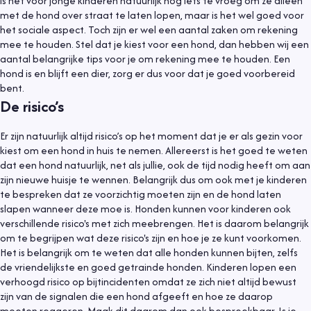
is het voor jonge kinderen natuurlijk nog iets te vroeg om ze alleen
met de hond over straat te laten lopen, maar is het wel goed voor
het sociale aspect. Toch zijn er wel een aantal zaken om rekening
mee te houden. Stel dat je kiest voor een hond, dan hebben wij een
aantal belangrijke tips voor je om rekening mee te houden. Een
hond is en blijft een dier, zorg er dus voor dat je goed voorbereid
bent.
De risico’s
Er zijn natuurlijk altijd risico’s op het moment dat je er als gezin voor
kiest om een hond in huis te nemen. Allereerst is het goed te weten
dat een hond natuurlijk, net als jullie, ook de tijd nodig heeft om aan
zijn nieuwe huisje te wennen. Belangrijk dus om ook met je kinderen
te bespreken dat ze voorzichtig moeten zijn en de hond laten
slapen wanneer deze moe is. Honden kunnen voor kinderen ook
verschillende risico's met zich meebrengen. Het is daarom belangrijk
om te begrijpen wat deze risico's zijn en hoe je ze kunt voorkomen.
Het is belangrijk om te weten dat alle honden kunnen bijten, zelfs
de vriendelijkste en goed getrainde honden. Kinderen lopen een
verhoogd risico op bijtincidenten omdat ze zich niet altijd bewust
zijn van de signalen die een hond afgeeft en hoe ze daarop
moeten reageren. Maak dit daarom dan ook bespreekbaar. Is je