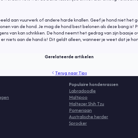
eld aan vuurwerk of andere harde knallen. Geef je hond niet het 
nen van de hond. Je mag de hond best belonen als deze bang is! 
ergens van kan schrikken. De hond neemt het gedrag van zijn baasje ov
lsof er niets aan de hand is! Dit geldt alleen, wanneer je weet dat je h
Gerelateerde artikelen
rzekering
verzorging
vlooien
Terug naar
Tips
Populaire hondenrassen
Labradoodle
ragen
Maltipoo
Maltezer Shih Tzu
Pomeriaan
Australische herder
Sprocker