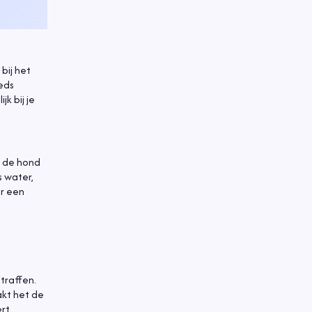
bij het
eeds
k bij je
i de hond
s water,
er een
traffen.
akt het de
rt.