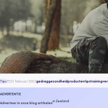
Tips
23 februari 2021
gedrag
gezondheid
producten
tips
training
ver
ADVERTENTIE
in
Zeeland
Adverteer in onze blog artikelen