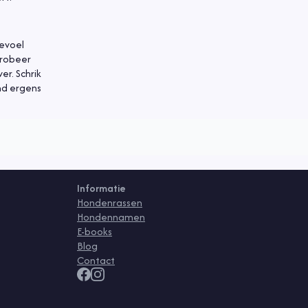
gevoel
Probeer
er. Schrik
ond ergens
Informatie
Hondenrassen
Hondennamen
E-books
Blog
Contact