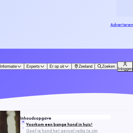
Adverteren
Informatie
Experts
Er op uit
Zeeland
Zoeken
Inloggen
Inhoudsopgave
Voorkom een bange hond in huis!
Geef je hond het gevoel veilig te zijn