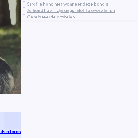
Straf je hond niet wanneer deze bang is
Je hond hoeft zijn angst niet te overwinnen
Gerelateerde artikelen
dverteren