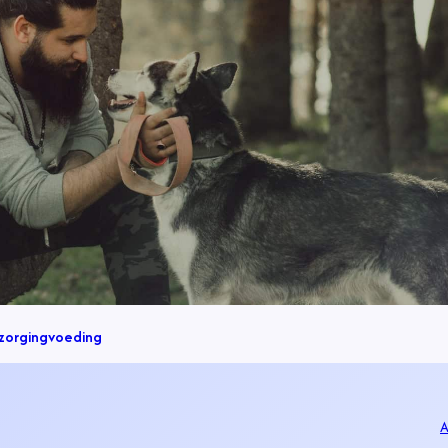
zorging
voeding
A