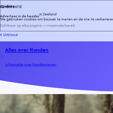
Cookies
ADVERTENTIE
in
Zeeland
Adverteer in de header
We gebruiken cookies om bezoek te meten en de site te verbeteren
Zichtbaar op elke pagina — maximale bereik
€ 149
/mnd
Alles over Honden
Informatie over hondenrassen