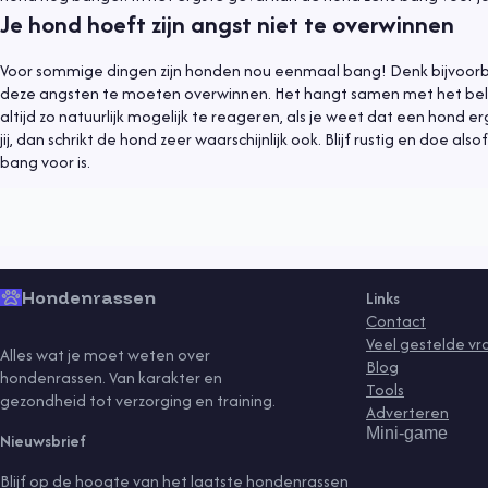
Je hond hoeft zijn angst niet te overwinnen
Voor sommige dingen zijn honden nou eenmaal bang! Denk bijvoorbe
deze angsten te moeten overwinnen. Het hangt samen met het belo
Tips
25 oktober 2021
altijd zo natuurlijk mogelijk te reageren, als je weet dat een hond 
jij, dan schrikt de hond zeer waarschijnlijk ook. Blijf rustig en doe a
Wat kost een hond?
bang voor is.
Lees meer
gedrag
gezondheid
kind
producten
puppy
rassen
training
veiligheid
ve
Hondenrassen
Links
Contact
Veel gestelde v
Alles wat je moet weten over
Blog
hondenrassen. Van karakter en
Tools
gezondheid tot verzorging en training.
Adverteren
Mini-game
Nieuwsbrief
Blijf op de hoogte van het laatste hondenrassen