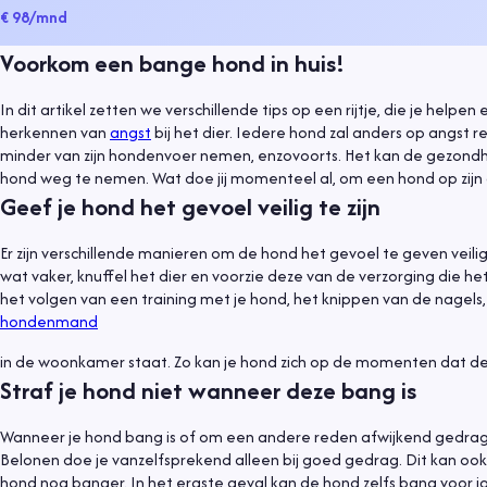
€ 98
/mnd
Voorkom een bange hond in huis!
In dit artikel zetten we verschillende tips op een rijtje, die je help
herkennen van
angst
bij het dier. Iedere hond zal anders op angst 
minder van zijn hondenvoer nemen, enzovoorts. Het kan de gezondhe
hond weg te nemen. Wat doe jij momenteel al, om een hond op zijn 
Geef je hond het gevoel veilig te zijn
Er zijn verschillende manieren om de hond het gevoel te geven veilig
wat vaker, knuffel het dier en voorzie deze van de verzorging die 
het volgen van een training met je hond, het knippen van de nagels, 
hondenmand
in de woonkamer staat. Zo kan je hond zich op de momenten dat dez
Straf je hond niet wanneer deze bang is
Wanneer je hond bang is of om een andere reden afwijkend gedrag v
Belonen doe je vanzelfsprekend alleen bij goed gedrag. Dit kan ook
hond nog banger. In het ergste geval kan de hond zelfs bang voor jo