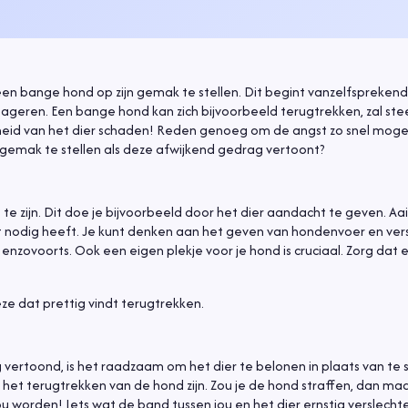
en een bange hond op zijn gemak te stellen. Dit begint vanzelfsprekend 
reageren. Een bange hond kan zich bijvoorbeeld terugtrekken, zal st
id van het dier schaden! Reden genoeg om de angst zo snel mogelij
gemak te stellen als deze afwijkend gedrag vertoont?
 te zijn. Dit doe je bijvoorbeeld door het dier aandacht te geven. Aa
het nodig heeft. Je kunt denken aan het geven van hondenvoer en ver
enzovoorts. Ook een eigen plekje voor je hond is cruciaal. Zorg dat 
e dat prettig vindt terugtrekken.
ertoond, is het raadzaam om het dier te belonen in plaats van te s
 het terugtrekken van de hond zijn. Zou je de hond straffen, dan ma
u worden! Iets wat de band tussen jou en het dier ernstig verslechte