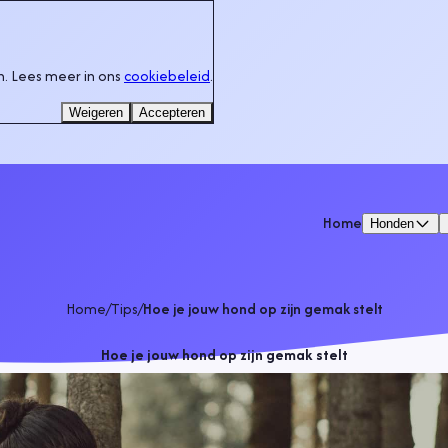
. Lees meer in ons
cookiebeleid
.
Weigeren
Accepteren
Home
Honden
Home
/
Tips
/
Hoe je jouw hond op zijn gemak stelt
Hoe je jouw hond op zijn gemak stelt