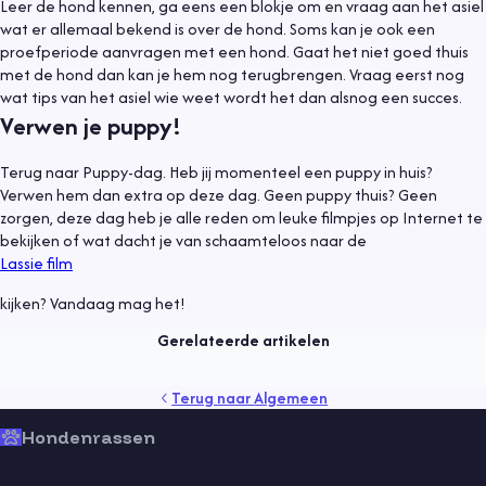
Leer de hond kennen, ga eens een blokje om en vraag aan het asiel
wat er allemaal bekend is over de hond. Soms kan je ook een
proefperiode aanvragen met een hond. Gaat het niet goed thuis
met de hond dan kan je hem nog terugbrengen. Vraag eerst nog
wat tips van het asiel wie weet wordt het dan alsnog een succes.
Verwen je puppy!
Terug naar Puppy-dag. Heb jij momenteel een puppy in huis?
Verwen hem dan extra op deze dag. Geen puppy thuis? Geen
zorgen, deze dag heb je alle reden om leuke filmpjes op Internet te
bekijken of wat dacht je van schaamteloos naar de
Algemeen
9 mei 2021
Lassie film
Een hond adopteren
kijken? Vandaag mag het!
Lees meer
Gerelateerde artikelen
gedrag
gezondheid
kind
puppy
rassen
senior
Terug naar
Algemeen
sport
training
vaccinaties
verzorging
vlooien
voeding
Hondenrassen