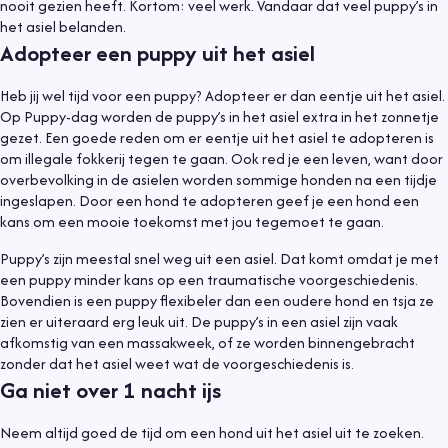
nooit gezien heeft. Kortom: veel werk. Vandaar dat veel puppy’s in
het asiel belanden.
Adopteer een puppy uit het asiel
Heb jij wel tijd voor een puppy? Adopteer er dan eentje uit het asiel.
Op Puppy-dag worden de puppy’s in het asiel extra in het zonnetje
gezet. Een goede reden om er eentje uit het asiel te adopteren is
om illegale fokkerij tegen te gaan. Ook red je een leven, want door
overbevolking in de asielen worden sommige honden na een tijdje
ingeslapen. Door een hond te adopteren geef je een hond een
kans om een mooie toekomst met jou tegemoet te gaan.
Puppy’s zijn meestal snel weg uit een asiel. Dat komt omdat je met
een puppy minder kans op een traumatische voorgeschiedenis.
Bovendien is een puppy flexibeler dan een oudere hond en tsja ze
zien er uiteraard erg leuk uit. De puppy’s in een asiel zijn vaak
afkomstig van een massakweek, of ze worden binnengebracht
zonder dat het asiel weet wat de voorgeschiedenis is.
Ga niet over 1 nacht ijs
Neem altijd goed de tijd om een hond uit het asiel uit te zoeken.