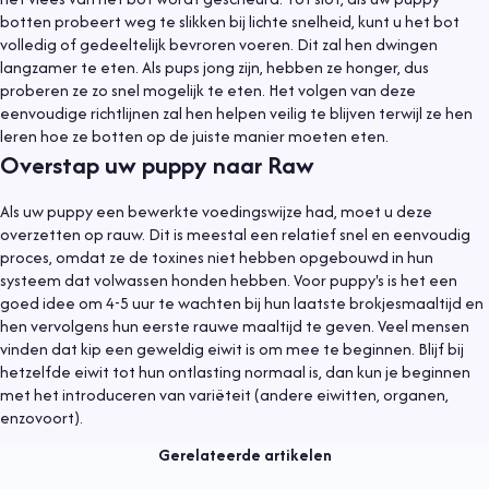
botten probeert weg te slikken bij lichte snelheid, kunt u het bot
volledig of gedeeltelijk bevroren voeren. Dit zal hen dwingen
langzamer te eten. Als pups jong zijn, hebben ze honger, dus
proberen ze zo snel mogelijk te eten. Het volgen van deze
eenvoudige richtlijnen zal hen helpen veilig te blijven terwijl ze hen
leren hoe ze botten op de juiste manier moeten eten.
Overstap uw puppy naar Raw
Als uw puppy een bewerkte voedingswijze had, moet u deze
overzetten op rauw. Dit is meestal een relatief snel en eenvoudig
proces, omdat ze de toxines niet hebben opgebouwd in hun
systeem dat volwassen honden hebben. Voor puppy's is het een
goed idee om 4-5 uur te wachten bij hun laatste brokjesmaaltijd en
hen vervolgens hun eerste rauwe maaltijd te geven. Veel mensen
vinden dat kip een geweldig eiwit is om mee te beginnen. Blijf bij
Gezondheid
4 augustus 2020
hetzelfde eiwit tot hun ontlasting normaal is, dan kun je beginnen
met het introduceren van variëteit (andere eiwitten, organen,
Zorg voor voldoende water bij warm weer
enzovoort).
Lees meer
Gerelateerde artikelen