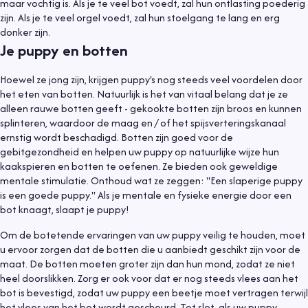
maar vochtig is. Als je te veel bot voedt, zal hun ontlasting poederig
zijn. Als je te veel orgel voedt, zal hun stoelgang te lang en erg
donker zijn.
Je puppy en botten
Hoewel ze jong zijn, krijgen puppy's nog steeds veel voordelen door
het eten van botten. Natuurlijk is het van vitaal belang dat je ze
alleen rauwe botten geeft - gekookte botten zijn broos en kunnen
splinteren, waardoor de maag en / of het spijsverteringskanaal
ernstig wordt beschadigd. Botten zijn goed voor de
gebitgezondheid en helpen uw puppy op natuurlijke wijze hun
kaakspieren en botten te oefenen. Ze bieden ook geweldige
mentale stimulatie. Onthoud wat ze zeggen: "Een slaperige puppy
is een goede puppy." Als je mentale en fysieke energie door een
bot knaagt, slaapt je puppy!
Om de botetende ervaringen van uw puppy veilig te houden, moet
u ervoor zorgen dat de botten die u aanbiedt geschikt zijn voor de
maat. De botten moeten groter zijn dan hun mond, zodat ze niet
heel doorslikken. Zorg er ook voor dat er nog steeds vlees aan het
bot is bevestigd, zodat uw puppy een beetje moet vertragen terwijl
het vlees van het bot wordt gescheurd. Tot slot, als uw puppy