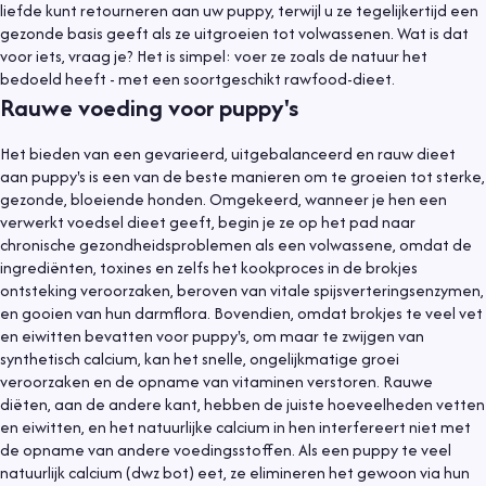
liefde kunt retourneren aan uw puppy, terwijl u ze tegelijkertijd een
gezonde basis geeft als ze uitgroeien tot volwassenen. Wat is dat
voor iets, vraag je? Het is simpel: voer ze zoals de natuur het
bedoeld heeft - met een soortgeschikt rawfood-dieet.
Rauwe voeding voor puppy's
Het bieden van een gevarieerd, uitgebalanceerd en rauw dieet
aan puppy's is een van de beste manieren om te groeien tot sterke,
gezonde, bloeiende honden. Omgekeerd, wanneer je hen een
verwerkt voedsel dieet geeft, begin je ze op het pad naar
chronische gezondheidsproblemen als een volwassene, omdat de
ingrediënten, toxines en zelfs het kookproces in de brokjes
ontsteking veroorzaken, beroven van vitale spijsverteringsenzymen,
en gooien van hun darmflora. Bovendien, omdat brokjes te veel vet
en eiwitten bevatten voor puppy's, om maar te zwijgen van
synthetisch calcium, kan het snelle, ongelijkmatige groei
veroorzaken en de opname van vitaminen verstoren. Rauwe
diëten, aan de andere kant, hebben de juiste hoeveelheden vetten
en eiwitten, en het natuurlijke calcium in hen interfereert niet met
de opname van andere voedingsstoffen. Als een puppy te veel
natuurlijk calcium (dwz bot) eet, ze elimineren het gewoon via hun