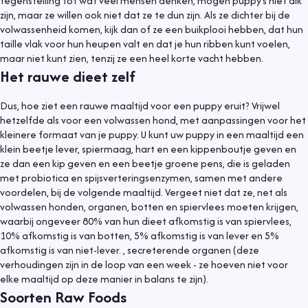
tegenstelling tot wat veel mensen denken, mogen puppy's niet dik
zijn, maar ze willen ook niet dat ze te dun zijn. Als ze dichter bij de
volwassenheid komen, kijk dan of ze een buikplooi hebben, dat hun
taille vlak voor hun heupen valt en dat je hun ribben kunt voelen,
maar niet kunt zien, tenzij ze een heel korte vacht hebben.
Het rauwe dieet zelf
Dus, hoe ziet een rauwe maaltijd voor een puppy eruit? Vrijwel
hetzelfde als voor een volwassen hond, met aanpassingen voor het
kleinere formaat van je puppy. U kunt uw puppy in een maaltijd een
klein beetje lever, spiermaag, hart en een kippenboutje geven en
ze dan een kip geven en een beetje groene pens, die is geladen
met probiotica en spijsverteringsenzymen, samen met andere
voordelen, bij de volgende maaltijd. Vergeet niet dat ze, net als
volwassen honden, organen, botten en spiervlees moeten krijgen,
waarbij ongeveer 80% van hun dieet afkomstig is van spiervlees,
10% afkomstig is van botten, 5% afkomstig is van lever en 5%
afkomstig is van niet-lever. , secreterende organen (deze
verhoudingen zijn in de loop van een week - ze hoeven niet voor
elke maaltijd op deze manier in balans te zijn).
Soorten Raw Foods