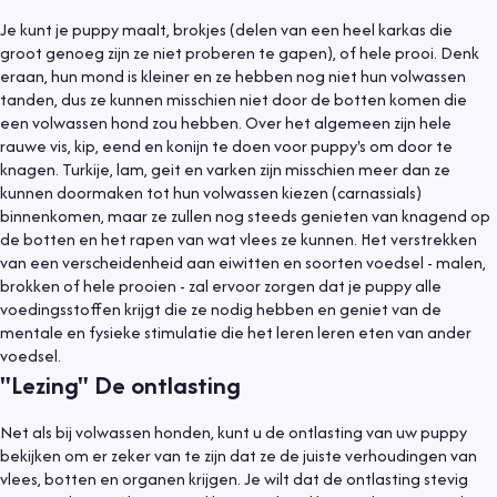
Je kunt je puppy maalt, brokjes (delen van een heel karkas die
groot genoeg zijn ze niet proberen te gapen), of hele prooi. Denk
eraan, hun mond is kleiner en ze hebben nog niet hun volwassen
tanden, dus ze kunnen misschien niet door de botten komen die
een volwassen hond zou hebben. Over het algemeen zijn hele
rauwe vis, kip, eend en konijn te doen voor puppy's om door te
knagen. Turkije, lam, geit en varken zijn misschien meer dan ze
kunnen doormaken tot hun volwassen kiezen (carnassials)
binnenkomen, maar ze zullen nog steeds genieten van knagend op
de botten en het rapen van wat vlees ze kunnen. Het verstrekken
van een verscheidenheid aan eiwitten en soorten voedsel - malen,
brokken of hele prooien - zal ervoor zorgen dat je puppy alle
voedingsstoffen krijgt die ze nodig hebben en geniet van de
mentale en fysieke stimulatie die het leren leren eten van ander
voedsel.
"Lezing" De ontlasting
Net als bij volwassen honden, kunt u de ontlasting van uw puppy
bekijken om er zeker van te zijn dat ze de juiste verhoudingen van
vlees, botten en organen krijgen. Je wilt dat de ontlasting stevig