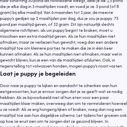
naar schatting 50 pond als volwassene weegt, deel je de 1,5 pond
die je elke dag in 3 maaltijden voedt, en voed je ze. 5 pond (of 8
gram) bij elke maaltijd. Van 6 maanden tot 1 jaar, de meeste
puppy's gedijen op 2 maaltijden per dag, dus je zou je puppy .75
pond per maaltijd geven, of 12 gram. Dit zijn natuurlijk slechts
algemene richtlijnen; als uw puppy begint te braken, moet u
misschien een extra maaltijd geven. Als ze hun maaltijden niet
afmaken, maar ze verliezen hun gewicht, voeg dan een andere
maaltijd toe om kleinere porties te maken die ze in één keer
kunnen afmaken. Als ze hun maaltijden niet afmaken, maar wel in
gewicht blijven, kun je een van de maaltijden afsluiten. Ook, in
tegenstelling tot volwassen honden, mogen puppy's nooit vasten.
Laat je puppy je begeleiden
Door naar je puppy te kijken en aandacht te schenken aan hun
eetgewoonten, kun je ervoor zorgen dat je ze geeft wat ze nodig
hebben. Als ze bijvoorbeeld niet al hun eten voor een paar
maaltijden klaar maken, overweeg dan om te verminderen hoeveel
u ze voedt. Als ze erg hongerig lijken of braken, voeg dan nog een
maaltijd toe aan hun dagelijkse schema. Let tijdens het groeien ook
op hoe ze eruit zien om te zorgen dat ze gezond blijven. In