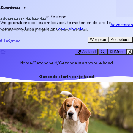
Cookies
ADVERTENTIE
in
Zeeland
Adverteer in de header
We gebruiken cookies om bezoek te meten en de site te
Adverteren
verbeteren. Lees meer in ons
cookiebeleid
.
Zichtbaar op elke pagina — maximale bereik
Weigeren
Accepteren
€ 149
/mnd
Zeeland
Menu
Home
/
Gezondheid
/
Gezonde start voor je hond
Gezonde start voor je hond