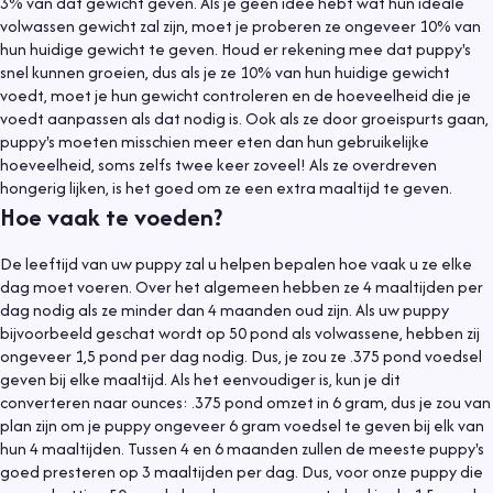
3% van dat gewicht geven. Als je geen idee hebt wat hun ideale
volwassen gewicht zal zijn, moet je proberen ze ongeveer 10% van
hun huidige gewicht te geven. Houd er rekening mee dat puppy's
snel kunnen groeien, dus als je ze 10% van hun huidige gewicht
voedt, moet je hun gewicht controleren en de hoeveelheid die je
voedt aanpassen als dat nodig is. Ook als ze door groeispurts gaan,
puppy's moeten misschien meer eten dan hun gebruikelijke
hoeveelheid, soms zelfs twee keer zoveel! Als ze overdreven
hongerig lijken, is het goed om ze een extra maaltijd te geven.
Hoe vaak te voeden?
De leeftijd van uw puppy zal u helpen bepalen hoe vaak u ze elke
dag moet voeren. Over het algemeen hebben ze 4 maaltijden per
dag nodig als ze minder dan 4 maanden oud zijn. Als uw puppy
bijvoorbeeld geschat wordt op 50 pond als volwassene, hebben zij
ongeveer 1,5 pond per dag nodig. Dus, je zou ze .375 pond voedsel
geven bij elke maaltijd. Als het eenvoudiger is, kun je dit
converteren naar ounces: .375 pond omzet in 6 gram, dus je zou van
plan zijn om je puppy ongeveer 6 gram voedsel te geven bij elk van
hun 4 maaltijden. Tussen 4 en 6 maanden zullen de meeste puppy's
goed presteren op 3 maaltijden per dag. Dus, voor onze puppy die