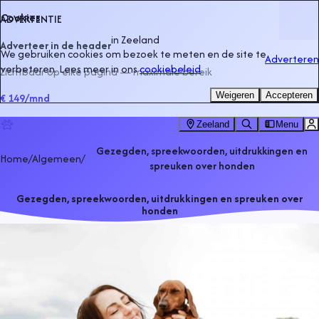
Cookies
ADVERTENTIE
in
Zeeland
Adverteer in de header
We gebruiken cookies om bezoek te meten en de site te
Adverteren
verbeteren. Lees meer in ons
cookiebeleid
.
Zichtbaar op elke pagina — maximale bereik
Weigeren
Accepteren
€ 149
/mnd
Zeeland
Menu
Gezegden, spreekwoorden, uitdrukkingen en
Home
/
Algemeen
/
spreuken over honden
Gezegden, spreekwoorden, uitdrukkingen en spreuken over
honden