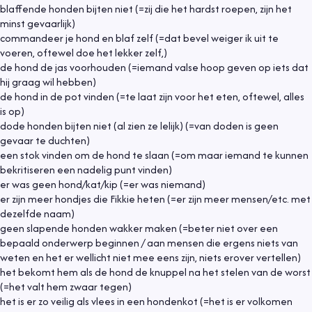
blaffende honden bijten niet (=zij die het hardst roepen, zijn het
minst gevaarlijk)
commandeer je hond en blaf zelf (=dat bevel weiger ik uit te
voeren, oftewel doe het lekker zelf,)
de hond de jas voorhouden (=iemand valse hoop geven op iets dat
hij graag wil hebben)
de hond in de pot vinden (=te laat zijn voor het eten, oftewel, alles
is op)
dode honden bijten niet (al zien ze lelijk) (=van doden is geen
gevaar te duchten)
een stok vinden om de hond te slaan (=om maar iemand te kunnen
bekritiseren een nadelig punt vinden)
er was geen hond/kat/kip (=er was niemand)
er zijn meer hondjes die Fikkie heten (=er zijn meer mensen/etc. met
dezelfde naam)
geen slapende honden wakker maken (=beter niet over een
bepaald onderwerp beginnen / aan mensen die ergens niets van
weten en het er wellicht niet mee eens zijn, niets erover vertellen)
het bekomt hem als de hond de knuppel na het stelen van de worst
(=het valt hem zwaar tegen)
het is er zo veilig als vlees in een hondenkot (=het is er volkomen