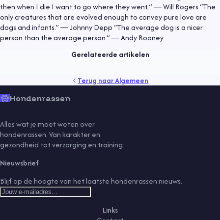
then when I die I want to go where they went.” ― Will Rogers “The
Algemeen
9 mei 2021
only creatures that are evolved enough to convey pure love are
dogs and infants.” ― Johnny Depp “The average dog is a nicer
Een hond adopteren
person than the average person.” ― Andy Rooney
Lees meer
Gerelateerde artikelen
gedrag
gezondheid
kind
puppy
rassen
senior
Terug naar
Algemeen
sport
training
vaccinaties
verzorging
vlooien
voeding
Hondenrassen
Alles wat je moet weten over
hondenrassen. Van karakter en
gezondheid tot verzorging en training.
Nieuwsbrief
Blijf op de hoogte van het laatste hondenrassen nieuws.
Links