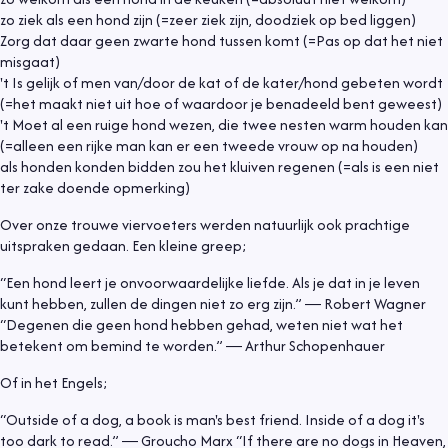
zo ziek als een hond zijn (=zeer ziek zijn, doodziek op bed liggen)
Zorg dat daar geen zwarte hond tussen komt (=Pas op dat het niet
misgaat)
't Is gelijk of men van/door de kat of de kater/hond gebeten wordt
(=het maakt niet uit hoe of waardoor je benadeeld bent geweest)
't Moet al een ruige hond wezen, die twee nesten warm houden kan
(=alleen een rijke man kan er een tweede vrouw op na houden)
als honden konden bidden zou het kluiven regenen (=als is een niet
ter zake doende opmerking)
Over onze trouwe viervoeters werden natuurlijk ook prachtige
uitspraken gedaan. Een kleine greep;
“Een hond leert je onvoorwaardelijke liefde. Als je dat in je leven
kunt hebben, zullen de dingen niet zo erg zijn.” ― Robert Wagner
“Degenen die geen hond hebben gehad, weten niet wat het
betekent om bemind te worden.” ― Arthur Schopenhauer
Of in het Engels;
“Outside of a dog, a book is man's best friend. Inside of a dog it's
too dark to read.” ― Groucho Marx “If there are no dogs in Heaven,