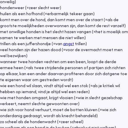
onveilig)
hondenweer (=zeer slecht weer)
huilen als een hofhond (=erbarmelijk tekeer gaan)
komt men over de hond, dan komt men over de staart (=als de
grootste moeilijkheden overwonnen zijn, dan komt de rest vanzelf)
met onwillige honden is het slecht hazen vangen (=het is moeilijk om
samen te werken met mensen die niet willen)
trillen als een juffershondje (=van
angst
trillen)
veel honden zijn der hazen dood (=voor de overmacht moet men
wel bezwijken)
wanneer twee honden vechten om een been, loopt de derde
ermee heen (=als twee strijdende personen of partijen zich richten
op elkaar, kan een ander daarvan profiteren door zich datgene toe
te eigenen waar om gestreden wordt)
wie een hond wil slaan, vindt altijd wel een stok (=als je kritiek wil
hebben op iemand, vind je altijd wel een reden)
wie met honden omgaat, krijgt vlooien (=wie in slecht gezelschap
verkeert, neemt slechte gewoonten over)
wie zich voor hond verhuurt, moet de botten kluiven (=wie zich
onderdanig gedraagt, wordt als knecht behandeld)
zo scheel als de hondenwacht (=zeer scheel)
zo welkom als een hond in de keuken (=absoluut niet welkom)