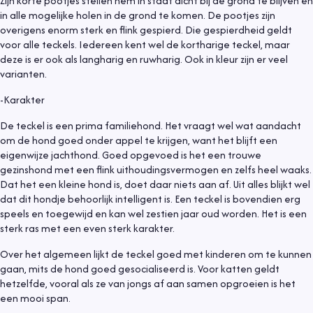
Zijn korte pootjes stellen hem in staat dicht bij de grond te blijven en
in alle mogelijke holen in de grond te komen. De pootjes zijn
overigens enorm sterk en flink gespierd. Die gespierdheid geldt
voor alle teckels. Iedereen kent wel de kortharige teckel, maar
deze is er ook als langharig en ruwharig. Ook in kleur zijn er veel
varianten.
-Karakter
De teckel is een prima familiehond. Het vraagt wel wat aandacht
om de hond goed onder appel te krijgen, want het blijft een
eigenwijze jachthond. Goed opgevoed is het een trouwe
gezinshond met een flink uithoudingsvermogen en zelfs heel waaks.
Dat het een kleine hond is, doet daar niets aan af. Uit alles blijkt wel
dat dit hondje behoorlijk intelligent is. Een teckel is bovendien erg
speels en toegewijd en kan wel zestien jaar oud worden. Het is een
sterk ras met een even sterk karakter.
Over het algemeen lijkt de teckel goed met kinderen om te kunnen
gaan, mits de hond goed gesocialiseerd is. Voor katten geldt
hetzelfde, vooral als ze van jongs af aan samen opgroeien is het
een mooi span.