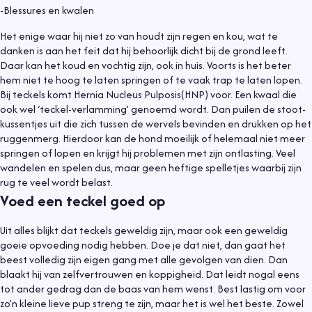
-Blessures en kwalen
Het enige waar hij niet zo van houdt zijn regen en kou, wat te
danken is aan het feit dat hij behoorlijk dicht bij de grond leeft.
Daar kan het koud en vochtig zijn, ook in huis. Voorts is het beter
hem niet te hoog te laten springen of te vaak trap te laten lopen.
Bij teckels komt Hernia Nucleus Pulposis(HNP) voor. Een kwaal die
ook wel ‘teckel-verlamming’ genoemd wordt. Dan puilen de stoot-
kussentjes uit die zich tussen de wervels bevinden en drukken op het
ruggenmerg. Hierdoor kan de hond moeilijk of helemaal niet meer
springen of lopen en krijgt hij problemen met zijn ontlasting. Veel
wandelen en spelen dus, maar geen heftige spelletjes waarbij zijn
rug te veel wordt belast.
Voed een teckel goed op
Uit alles blijkt dat teckels geweldig zijn, maar ook een geweldig
goeie opvoeding nodig hebben. Doe je dat niet, dan gaat het
beest volledig zijn eigen gang met alle gevolgen van dien. Dan
blaakt hij van zelfvertrouwen en koppigheid. Dat leidt nogal eens
tot ander gedrag dan de baas van hem wenst. Best lastig om voor
Informatief
6 juli 2021
zo’n kleine lieve pup streng te zijn, maar het is wel het beste. Zowel