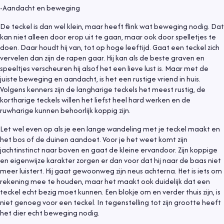
-Aandacht en beweging
De teckel is dan wel klein, maar heeft flink wat beweging nodig. Dat
kan niet alleen door erop uit te gaan, maar ook door spelletjes te
doen. Daar houdt hij van, tot op hoge leeftijd. Gaat een teckel zich
vervelen dan zijn de rapen gaar. Hij kan als de beste graven en
speeltjes verscheuren hij alsof het een lieve lust is. Maar met de
juiste beweging en aandacht, is het een rustige vriend in huis.
Volgens kenners zijn de langharige teckels het meest rustig, de
kortharige teckels willen het liefst heel hard werken en de
ruwharige kunnen behoorlijk koppig zijn.
Let wel even op als je een lange wandeling met je teckel maakt en
het bos of de duinen aandoet. Voor je het weet komt zijn
jachtinstinct naar boven en gaat de kleine ervandoor. Zijn koppige
en eigenwijze karakter zorgen er dan voor dat hij naar de baas niet
meer luistert. Hij gaat gewoonweg zijn neus achterna. Het is iets om
rekening mee te houden, maar het maakt ook duidelijk dat een
teckel echt bezig moet kunnen. Een blokje om en verder thuis zijn, is
niet genoeg voor een teckel. In tegenstelling tot zijn grootte heeft
het dier echt beweging nodig.