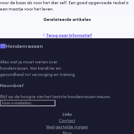
voor de baas als voor het dier zelf. Een goed opgevoede teckel is
Hond uit asiel, waar moet je op letten?
een maatje voor het leven.
Lees meer
Gerelateerde artikelen
gedrag
gezondheid
kind
puppy
rassen
senior
tips
Terug naar
Informatief
training
vaccinaties
verzorging
vlooien
voeding
Hondenrassen
Alles wat je moet weten over
hondenrassen. Van karakter en
gezondheid tot verzorging en training.
Nieuwsbrief
Blijf op de hoogte van het laatste hondenrassen nieuws.
Links
Contact
Veel gestelde vragen
Blog