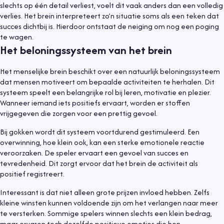
slechts op één detail verliest, voelt dit vaak anders dan een volledig
verlies. Het brein interpreteert zo’n situatie soms als een teken dat
succes dichtbij is. Hierdoor ontstaat de neiging om nog een poging
te wagen.
Het beloningssysteem van het brein
Het menselijke brein beschikt over een natuurlijk beloningssysteem
dat mensen motiveert om bepaalde activiteiten te herhalen. Dit
systeem speelt een belangrijke rol bij leren, motivatie en plezier.
Wanneer iemand iets positiefs ervaart, worden er stoffen
vrijgegeven die zorgen voor een prettig gevoel.
Bij gokken wordt dit systeem voortdurend gestimuleerd. Een
overwinning, hoe klein ook, kan een sterke emotionele reactie
veroorzaken. De speler ervaart een gevoel van succes en
tevredenheid. Dit zorgt ervoor dat het brein de activiteit als
positief registreert.
Interessant is dat niet alleen grote prijzen invloed hebben. Zelfs
kleine winsten kunnen voldoende zijn om het verlangen naar meer
te versterken. Sommige spelers winnen slechts een klein bedrag,
maar ervaren toch dezelfde positieve emoties die hen