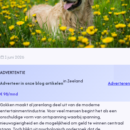
1 juni 2026
ADVERTENTIE
in
Zeeland
Adverteer in onze blog artikelen
Adverteren
€ 98
/mnd
Gokken maakt al jarenlang deel uit van de moderne
entertainmentindustrie. Voor veel mensen begint het als een
onschuldige vorm van ontspanning waarbij spanning,
nieuwsgierigheid en de mogelijkheid om geld te winnen centraal
staan. Toch blijkt uit psychologisch onderzoek dat de