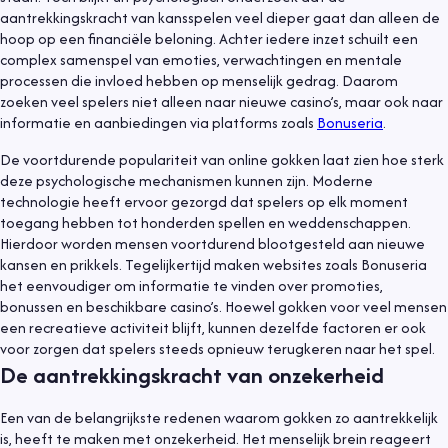
aantrekkingskracht van kansspelen veel dieper gaat dan alleen de
hoop op een financiële beloning. Achter iedere inzet schuilt een
complex samenspel van emoties, verwachtingen en mentale
processen die invloed hebben op menselijk gedrag. Daarom
zoeken veel spelers niet alleen naar nieuwe casino’s, maar ook naar
informatie en aanbiedingen via platforms zoals
Bonuseria
.
De voortdurende populariteit van online gokken laat zien hoe sterk
deze psychologische mechanismen kunnen zijn. Moderne
technologie heeft ervoor gezorgd dat spelers op elk moment
toegang hebben tot honderden spellen en weddenschappen.
Hierdoor worden mensen voortdurend blootgesteld aan nieuwe
kansen en prikkels. Tegelijkertijd maken websites zoals Bonuseria
het eenvoudiger om informatie te vinden over promoties,
bonussen en beschikbare casino’s. Hoewel gokken voor veel mensen
een recreatieve activiteit blijft, kunnen dezelfde factoren er ook
voor zorgen dat spelers steeds opnieuw terugkeren naar het spel.
De aantrekkingskracht van onzekerheid
Een van de belangrijkste redenen waarom gokken zo aantrekkelijk
is, heeft te maken met onzekerheid. Het menselijk brein reageert