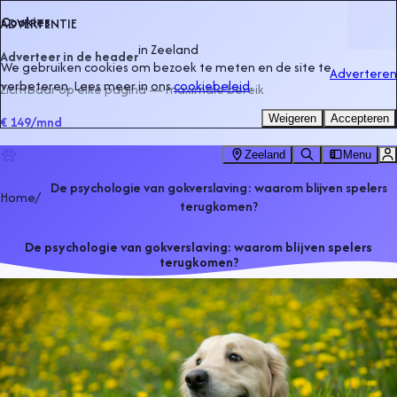
Cookies
ADVERTENTIE
in
Zeeland
Adverteer in de header
We gebruiken cookies om bezoek te meten en de site te
Adverteren
verbeteren. Lees meer in ons
cookiebeleid
.
Zichtbaar op elke pagina — maximale bereik
Weigeren
Accepteren
€ 149
/mnd
Zeeland
Menu
De psychologie van gokverslaving: waarom blijven spelers
Home
/
terugkomen?
De psychologie van gokverslaving: waarom blijven spelers
terugkomen?