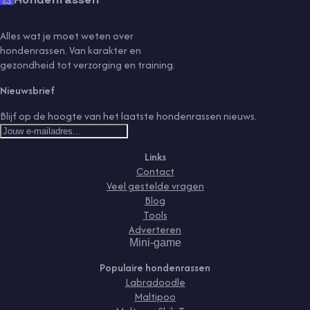
Alles wat je moet weten over
hondenrassen. Van karakter en
gezondheid tot verzorging en training.
Nieuwsbrief
Blijf op de hoogte van het laatste hondenrassen nieuws.
Links
Contact
Veel gestelde vragen
Blog
Tools
Adverteren
Mini-game
Populaire hondenrassen
Labradoodle
Maltipoo