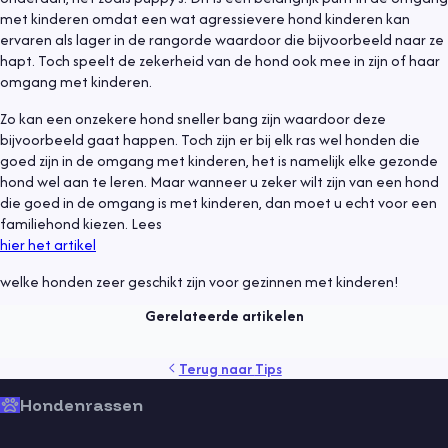
met kinderen omdat een wat agressievere hond kinderen kan
ervaren als lager in de rangorde waardoor die bijvoorbeeld naar ze
hapt. Toch speelt de zekerheid van de hond ook mee in zijn of haar
omgang met kinderen.
Zo kan een onzekere hond sneller bang zijn waardoor deze
bijvoorbeeld gaat happen. Toch zijn er bij elk ras wel honden die
goed zijn in de omgang met kinderen, het is namelijk elke gezonde
hond wel aan te leren. Maar wanneer u zeker wilt zijn van een hond
die goed in de omgang is met kinderen, dan moet u echt voor een
familiehond kiezen. Lees
Tips
25 oktober 2021
hier het artikel
Wat kost een hond?
welke honden zeer geschikt zijn voor gezinnen met kinderen!
Lees meer
Gerelateerde artikelen
gedrag
gezondheid
kind
producten
puppy
rassen
Terug naar
Tips
training
veiligheid
verzekering
verzorging
vlooien
Hondenrassen