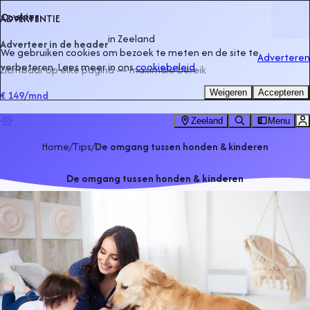
Cookies
ADVERTENTIE
in
Zeeland
Adverteer in de header
We gebruiken cookies om bezoek te meten en de site te
Adverteren
verbeteren. Lees meer in ons
cookiebeleid
.
Zichtbaar op elke pagina — maximale bereik
Weigeren
Accepteren
€ 149
/mnd
Zeeland
Menu
Home
/
Tips
/
De omgang tussen honden & kinderen
De omgang tussen honden & kinderen