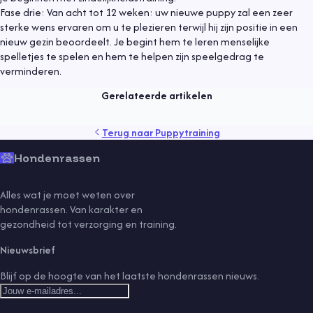
Fase drie: Van acht tot 12 weken: uw nieuwe puppy zal een zeer
sterke wens ervaren om u te plezieren terwijl hij zijn positie in een
Puppytraining
26 november 2023
nieuw gezin beoordeelt. Je begint hem te leren menselijke
spelletjes te spelen en hem te helpen zijn speelgedrag te
Puppycursus: Alles over Gehoorzaamheidstraining
verminderen.
Lees meer
Gerelateerde artikelen
puppy
training
Terug naar
Puppytraining
Hondenrassen
Alles wat je moet weten over
hondenrassen. Van karakter en
gezondheid tot verzorging en training.
Nieuwsbrief
Blijf op de hoogte van het laatste hondenrassen nieuws.