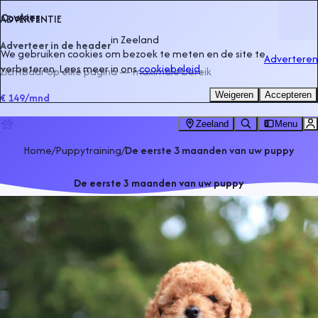
Cookies
ADVERTENTIE
in
Zeeland
Adverteer in de header
We gebruiken cookies om bezoek te meten en de site te
Adverteren
verbeteren. Lees meer in ons
cookiebeleid
.
Zichtbaar op elke pagina — maximale bereik
Weigeren
Accepteren
€ 149
/mnd
Zeeland
Menu
Home
/
Puppytraining
/
De eerste 3 maanden van uw puppy
De eerste 3 maanden van uw puppy