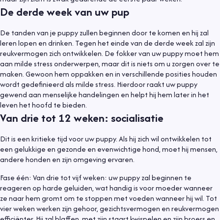
De derde week van uw pup
De tanden van je puppy zullen beginnen door te komen en hij zal
leren lopen en drinken. Tegen het einde van de derde week zal zijn
reukvermogen zich ontwikkelen. De fokker van uw puppy moet hem
aan milde stress onderwerpen, maar dit is niets om u zorgen over te
maken. Gewoon hem oppakken en in verschillende posities houden
wordt gedefinieerd als milde stress. Hierdoor raakt uw puppy
gewend aan menselijke handelingen en helpt hij hem later in het
leven het hoofd te bieden.
Van drie tot 12 weken: socialisatie
Dit is een kritieke tijd voor uw puppy. Als hij zich wil ontwikkelen tot
een gelukkige en gezonde en evenwichtige hond, moet hij mensen,
andere honden en zijn omgeving ervaren.
Fase één: Van drie tot vijf weken: uw puppy zal beginnen te
reageren op harde geluiden, wat handig is voor moeder wanneer
ze naar hem gromt om te stoppen met voeden wanneer hij wil. Tot
vier weken werken zijn gehoor, gezichtsvermogen en reukvermogen
efficiënter. Hij zal blaffen, met zijn staart kwispelen en zijn broers en