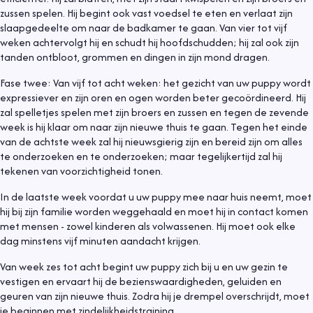
zussen spelen. Hij begint ook vast voedsel te eten en verlaat zijn
slaapgedeelte om naar de badkamer te gaan. Van vier tot vijf
weken achtervolgt hij en schudt hij hoofdschudden; hij zal ook zijn
tanden ontbloot, grommen en dingen in zijn mond dragen.
Fase twee: Van vijf tot acht weken: het gezicht van uw puppy wordt
expressiever en zijn oren en ogen worden beter gecoördineerd. Hij
zal spelletjes spelen met zijn broers en zussen en tegen de zevende
week is hij klaar om naar zijn nieuwe thuis te gaan. Tegen het einde
van de achtste week zal hij nieuwsgierig zijn en bereid zijn om alles
te onderzoeken en te onderzoeken; maar tegelijkertijd zal hij
tekenen van voorzichtigheid tonen.
In de laatste week voordat u uw puppy mee naar huis neemt, moet
hij bij zijn familie worden weggehaald en moet hij in contact komen
met mensen - zowel kinderen als volwassenen. Hij moet ook elke
dag minstens vijf minuten aandacht krijgen.
Van week zes tot acht begint uw puppy zich bij u en uw gezin te
vestigen en ervaart hij de bezienswaardigheden, geluiden en
geuren van zijn nieuwe thuis. Zodra hij je drempel overschrijdt, moet
je beginnen met zindelijkheidstraining.