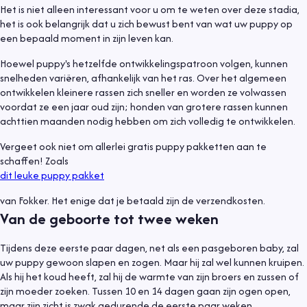
Het is niet alleen interessant voor u om te weten over deze stadia,
het is ook belangrijk dat u zich bewust bent van wat uw puppy op
een bepaald moment in zijn leven kan.
Hoewel puppy's hetzelfde ontwikkelingspatroon volgen, kunnen
snelheden variëren, afhankelijk van het ras. Over het algemeen
ontwikkelen kleinere rassen zich sneller en worden ze volwassen
voordat ze een jaar oud zijn; honden van grotere rassen kunnen
achttien maanden nodig hebben om zich volledig te ontwikkelen.
Vergeet ook niet om allerlei gratis puppy pakketten aan te
schaffen! Zoals
dit leuke puppy pakket
van Fokker. Het enige dat je betaald zijn de verzendkosten.
Van de geboorte tot twee weken
Tijdens deze eerste paar dagen, net als een pasgeboren baby, zal
uw puppy gewoon slapen en zogen. Maar hij zal wel kunnen kruipen.
Als hij het koud heeft, zal hij de warmte van zijn broers en zussen of
zijn moeder zoeken. Tussen 10 en 14 dagen gaan zijn ogen open,
maar zijn zicht is zwak gedurende de eerste paar weken.