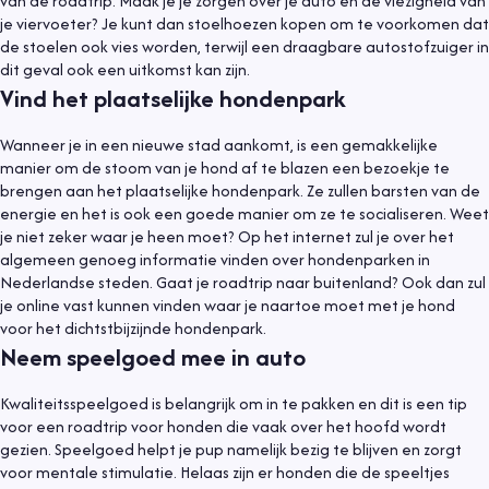
van de roadtrip. Maak je je zorgen over je auto en de viezigheid van
je viervoeter? Je kunt dan stoelhoezen kopen om te voorkomen dat
de stoelen ook vies worden, terwijl een draagbare autostofzuiger in
dit geval ook een uitkomst kan zijn.
Vind het plaatselijke hondenpark
Wanneer je in een nieuwe stad aankomt, is een gemakkelijke
manier om de stoom van je hond af te blazen een bezoekje te
brengen aan het plaatselijke hondenpark. Ze zullen barsten van de
energie en het is ook een goede manier om ze te socialiseren. Weet
je niet zeker waar je heen moet? Op het internet zul je over het
algemeen genoeg informatie vinden over hondenparken in
Nederlandse steden. Gaat je roadtrip naar buitenland? Ook dan zul
je online vast kunnen vinden waar je naartoe moet met je hond
voor het dichtstbijzijnde hondenpark.
Neem speelgoed mee in auto
Kwaliteitsspeelgoed is belangrijk om in te pakken en dit is een tip
voor een roadtrip voor honden die vaak over het hoofd wordt
gezien. Speelgoed helpt je pup namelijk bezig te blijven en zorgt
voor mentale stimulatie. Helaas zijn er honden die de speeltjes