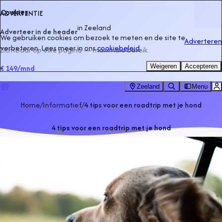
Cookies
ADVERTENTIE
in
Zeeland
Adverteer in de header
We gebruiken cookies om bezoek te meten en de site te
Adverteren
verbeteren. Lees meer in ons
cookiebeleid
.
Zichtbaar op elke pagina — maximale bereik
Weigeren
Accepteren
€ 149
/mnd
Zeeland
Menu
Home
/
Informatief
/
4 tips voor een roadtrip met je hond
4 tips voor een roadtrip met je hond