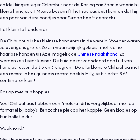
ontdekkingsreiziger Colombus naar de Koning van Spanje waarin hij
kleine hondjes uit Mexico beschrijft, het zou dus best kunnen dat hij
een paar van deze hondjes naar Europa heeft gebracht.
Het kleinste hondenras
De Chihuahua is het kleinste hondenras in de wereld. Vroeger waren
ze overigens groter. Ze zijn waarschijnlijk gekruist met kleine
haarloze honden uit Azië, mogelijk de
Chinese naakthond
. Zo
werden ze steeds kleiner. De huidige ras-standaard gaat uit van
hondjes tussen de 1.5 en 3 kilogram. De allerkleinste Chihuahua met
een record in het guinness record boek is Milly, ze is slechts 9.65
centimeter klein!
Pas op met hun koppies
Veel Chihuahua’s hebben een “molera” dit is vergelijkbaar met de
fontanel bij baby’s. Een zachte plek op het koppie. Geen klopjes op
hun bolletje dus!
Waakhond?
Wie klein is moet van zich af kunnen bijten. Er is weleens een studie