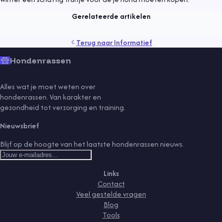
Lees meer
Gerelateerde artikelen
gedrag
gezondheid
kind
puppy
rassen
senior
tips
Terug naar
Informatief
training
vaccinaties
verzorging
vlooien
voeding
Hondenrassen
Alles wat je moet weten over
hondenrassen. Van karakter en
gezondheid tot verzorging en training.
Nieuwsbrief
Blijf op de hoogte van het laatste hondenrassen nieuws.
Links
Contact
Veel gestelde vragen
Blog
Tools