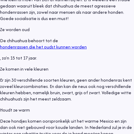
gedaan waaruit bleek dat chihuahua de meest agressieve
hondenrassen zijn, zowel naar mensen als naar andere honden.
Goede socialisatie is dus een must!
Ze worden oud
De chihuahua behoort tot de
hondenrassen die het oudst kunnen worden
, zo’n 15 tot 17 jaar.
Ze komen in vele kleuren
Er zijn 30 verschillende soorten kleuren, geen ander hondenras kent
zoveel kleurcombinaties. En dan kan de neus ook nog verschillende
kleuren hebben, namelijk bruin, zwart, grijs of zwart. Volledige witte
chihuahua’s zijn het meest zeldzaam.
Houdt ze warm
Informatief
6 juli 2021
Deze hondjes komen oorspronkelijk uit het warme Mexico en zijn
dan ook niet gebouwd voor koude landen. In Nederland zul je in de
Hond uit asiel, waar moet je op letten?
winter een schattig truitje voor de je hond moeten kopen.