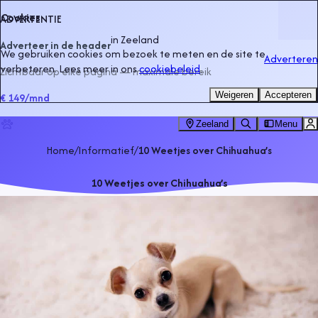
Cookies
ADVERTENTIE
in
Zeeland
Adverteer in de header
We gebruiken cookies om bezoek te meten en de site te
Adverteren
verbeteren. Lees meer in ons
cookiebeleid
.
Zichtbaar op elke pagina — maximale bereik
Weigeren
Accepteren
€ 149
/mnd
Zeeland
Menu
Home
/
Informatief
/
10 Weetjes over Chihuahua’s
10 Weetjes over Chihuahua’s