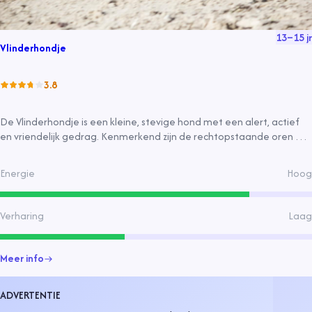
13
–
15
jr
Vlinderhondje
3.8
De Vlinderhondje is een kleine, stevige hond met een alert, actief
en vriendelijk gedrag. Kenmerkend zijn de rechtopstaande oren en
de fijne, zijdeachtige vacht. Het ras is ontstaan in Frankrijk en staat
bekend om zijn slimme en energieke aard.
Energie
Hoog
Verharing
Laag
Meer info
ADVERTENTIE