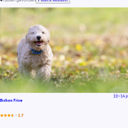
12
–
14
jr
Bichon Frise
3.7