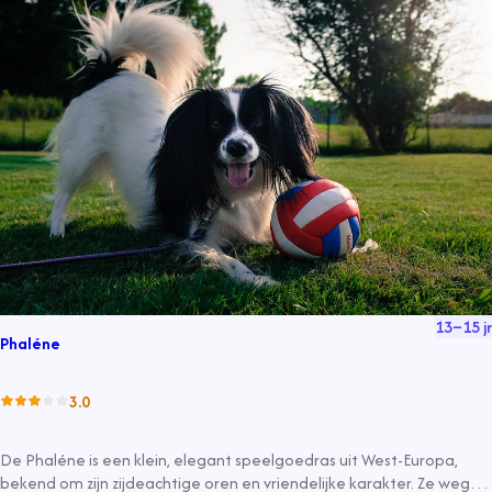
13
–
15
jr
Phaléne
3.0
De Phaléne is een klein, elegant speelgoedras uit West-Europa,
bekend om zijn zijdeachtige oren en vriendelijke karakter. Ze wegen