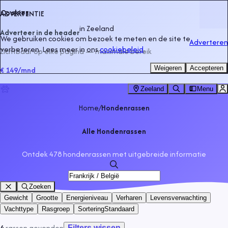
Cookies
ADVERTENTIE
in
Zeeland
Adverteer in de header
We gebruiken cookies om bezoek te meten en de site te
Adverteren
verbeteren. Lees meer in ons
cookiebeleid
.
Zichtbaar op elke pagina — maximale bereik
Weigeren
Accepteren
€ 149
/mnd
Zeeland
Menu
Home
/
Hondenrassen
Alle Hondenrassen
Ontdek 478 hondenrassen met uitgebreide informatie
Zoeken
Gewicht
Grootte
Energieniveau
Verharen
Levensverwachting
Vachttype
Rasgroep
Sortering
Standaard
4
rassen
gevonden
Filters wissen