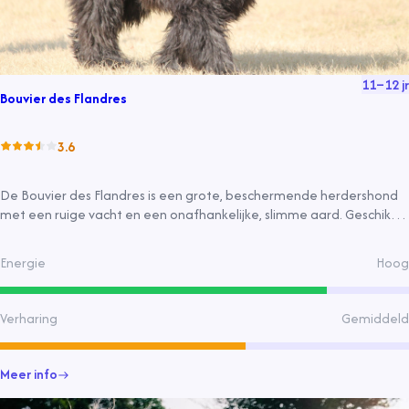
11
–
12
jr
Bouvier des Flandres
3.6
De Bouvier des Flandres is een grote, beschermende herdershond
met een ruige vacht en een onafhankelijke, slimme aard. Geschikt
voor actieve gezinnen met ruimte, vereist regelmatige verzorging
en training.
Energie
Hoog
Verharing
Gemiddeld
Meer info